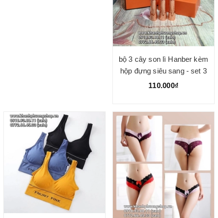
bộ 3 cây son lì Hanber kèm
hộp đựng siêu sang - set 3
son lì hanber túi dây đeo
110.000₫
siêu đỉnh