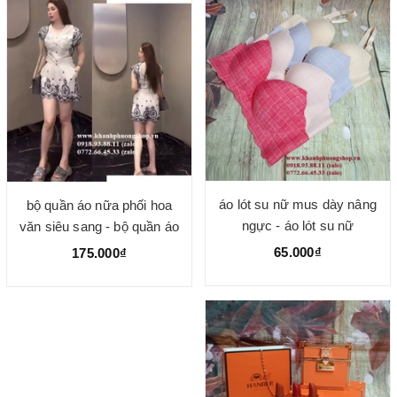
áo lót su nữ mus dày nâng
bộ quần áo nữa phối hoa
ngực - áo lót su nữ
văn siêu sang - bộ quần áo
cotton nữ
65.000₫
175.000₫