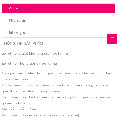
Mô tả
Thông tin
Đánh giá
THÔNG TIN SẢN PHẨM:
áo lót nữ bralet không gọng - áo lót nữ
áo lót nữ không gọng - áo lót nữ
Dạng áo ren bralet không gọng hiện đang là xu hướng thịnh hình
cho chị em phụ nữ.
Hỗ trợ nâng ngực, bảo vệ ngực một cách nhẹ nhàng, tạo cảm
giác thoải mái nhất cho người mặc.
Sản phẩm thiết kế trên nền vải ren sang trọng, giúp gợi cảm và
quyến rũ hơn.
Màu sắc: trắng / đen
Kích thước: Freesize (mẫu áo co giãn ko cài)