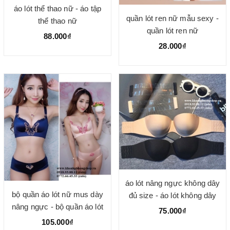
áo lót thể thao nữ - áo tập
quần lót ren nữ mẫu sexy -
thể thao nữ
quần lót ren nữ
88.000₫
28.000₫
áo lót nâng ngực không dây
bộ quần áo lót nữ mus dày
đủ size - áo lót không dây
nâng ngực - bộ quần áo lót
nâng ngực hiệu quả
75.000₫
nữ
105.000₫