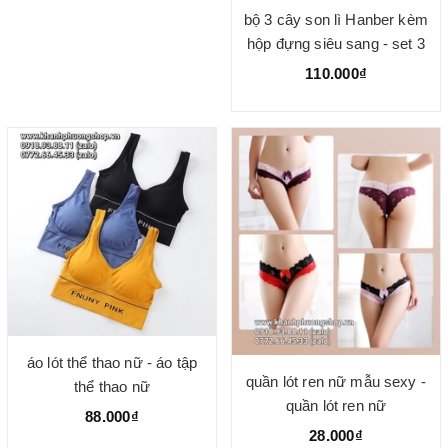
bộ 3 cây son lì Hanber kèm
hộp đựng siêu sang - set 3
son lì hanber túi dây đeo
110.000₫
siêu đỉnh
áo lót thể thao nữ - áo tập
quần lót ren nữ mẫu sexy -
thể thao nữ
quần lót ren nữ
88.000₫
28.000₫