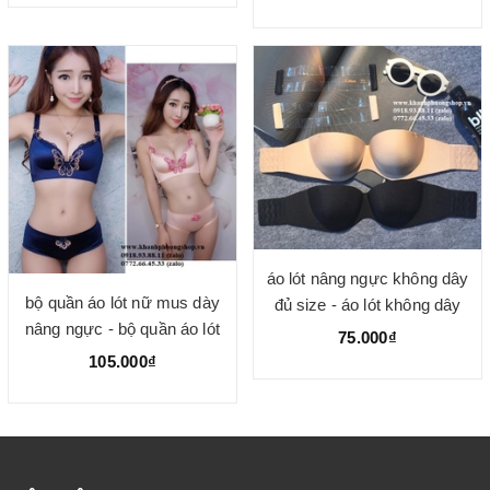
áo lót nâng ngực không dây
bộ quần áo lót nữ mus dày
đủ size - áo lót không dây
nâng ngực - bộ quần áo lót
nâng ngực hiệu quả
75.000₫
nữ
105.000₫