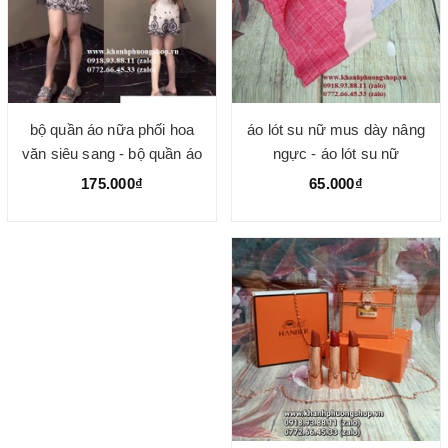
áo lót su nữ mus dày nâng
bộ quần áo nữa phối hoa
ngực - áo lót su nữ
văn siêu sang - bộ quần áo
cotton nữ
65.000₫
175.000₫