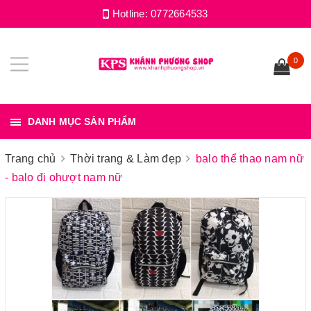
Hotline:
0772664533
0
DANH MỤC SẢN PHẨM
Trang chủ
Thời trang & Làm đẹp
balo thể thao nam nữ
- balo đi ohượt nam nữ