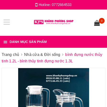
Hotline:
0772664533
0
DANH MỤC SẢN PHẨM
Trang chủ
Nhà cửa & Đời sống
bình đựng nước thủy
tinh 1.2L - bình thủy tinh đựng nước 1.3L