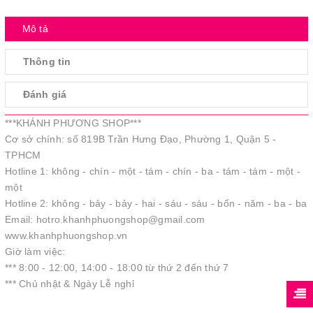
Mô tả
Thông tin
Đánh giá
***KHÁNH PHƯƠNG SHOP***
Cơ sở chính: số 819B Trần Hưng Đạo, Phường 1, Quận 5 -
TPHCM
Hotline 1: không - chín - một - tám - chín - ba - tám - tám - một -
một
Hotline 2: không - bảy - bảy - hai - sáu - sáu - bốn - năm - ba - ba
Email: hotro.khanhphuongshop@gmail.com
www.khanhphuongshop.vn
Giờ làm việc:
*** 8:00 - 12:00, 14:00 - 18:00 từ thứ 2 đến thứ 7
*** Chủ nhật & Ngày Lễ nghỉ