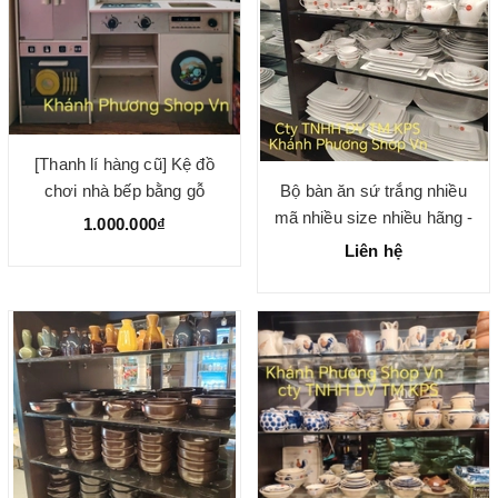
[Thanh lí hàng cũ] Kệ đồ
Bộ bàn ăn sứ trắng nhiều
chơi nhà bếp bằng gỗ
mã nhiều size nhiều hãng -
102x102x30cm
1.000.000₫
gốm sứ chính hãng cao cấp
Liên hệ