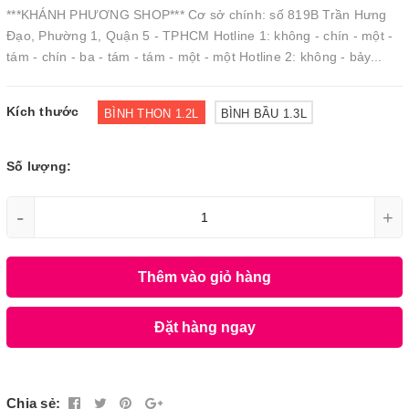
***KHÁNH PHƯƠNG SHOP*** Cơ sở chính: số 819B Trần Hưng
Đạo, Phường 1, Quận 5 - TPHCM Hotline 1: không - chín - một -
tám - chín - ba - tám - tám - một - một Hotline 2: không - bảy...
Kích thước
BÌNH THON 1.2L
BÌNH BẦU 1.3L
Số lượng:
-
+
Thêm vào giỏ hàng
Đặt hàng ngay
Chia sẻ: