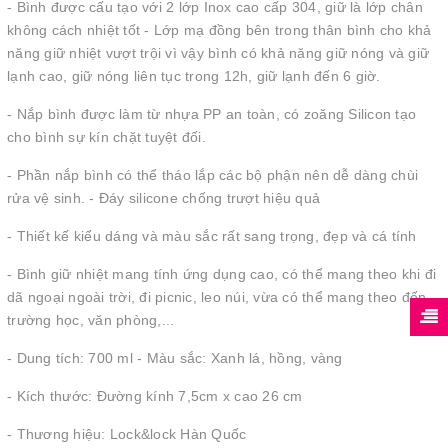
- Bình được cấu tạo với 2 lớp Inox cao cấp 304, giữ là lớp chân
không cách nhiệt tốt - Lớp mạ đồng bên trong thân bình cho khả
năng giữ nhiệt vượt trội vì vậy bình có khả năng giữ nóng và giữ
lạnh cao, giữ nóng liên tục trong 12h, giữ lạnh đến 6 giờ.
- Nắp bình được làm từ nhựa PP an toàn, có zoăng Silicon tạo
cho bình sự kín chặt tuyệt đối.
- Phần nắp bình có thể tháo lắp các bộ phận nên dễ dàng chùi
rửa vệ sinh. - Đáy silicone chống trượt hiệu quả
- Thiết kế kiểu dáng và màu sắc rất sang trọng, đẹp và cá tính
- Bình giữ nhiệt mang tính ứng dụng cao, có thể mang theo khi đi
dã ngoại ngoài trời, đi picnic, leo núi, vừa có thể mang theo đến
trường học, văn phòng,...
- Dung tích: 700 ml - Màu sắc: Xanh lá, hồng, vàng
- Kích thước: Đường kính 7,5cm x cao 26 cm
- Thương hiệu: Lock&lock Hàn Quốc