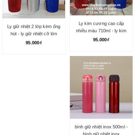
Ly kim cương cao cấp
Ly giữ nhiệt 2 lớp kèm ống
nhiều màu 710ml - ly kim
hút - ly giữ nhiệt cỡ lớn
cương 2 lớp giữ nhiệt
95.000₫
710ml nhiều màu đẹp
95.000₫
bình giữ nhiệt inox 500ml -
bình giữ nhiệt inox