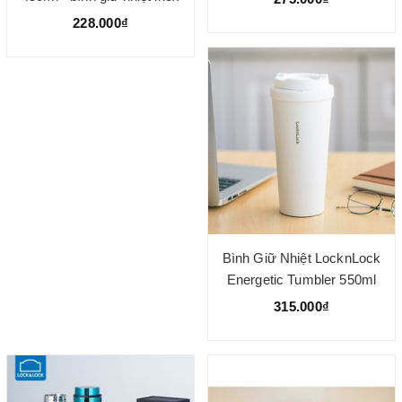
Nhiệt
locknlockữ nhiệt
228.000₫
Bình Giữ Nhiệt LocknLock
Energetic Tumbler 550ml
315.000₫