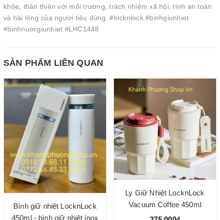
khỏe, thân thiện với môi trường, trách nhiệm xã hội, tính an toàn
và hài lòng của người tiêu dùng. #locknlock #binhgiunhiet
#binhnuocgiunhiet #LHC1448
SẢN PHẨM LIÊN QUAN
Ly Giữ Nhiệt LocknLock
Vacuum Coffee 450ml
Bình giữ nhiệt LocknLock
LHC4340 - Ly Cà Phê Giữ
450ml - bình giữ nhiệt inox
275.000₫