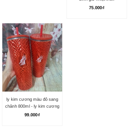
75.000₫
ly kim cương màu đỏ sang
chảnh 800ml - ly kim cương
màu đỏ
99.000₫