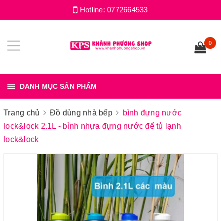
Hotline:
0772664533
0
DANH MỤC SẢN PHẨM
Trang chủ
Đồ dùng nhà bếp
bình đựng nước
lock&lock 2.1L - bình nhựa đựng nước để tủ lạnh
lock&lock