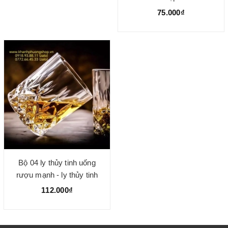
75.000₫
Bộ 04 ly thủy tinh uống
rượu mạnh - ly thủy tinh
cao cấp
112.000₫