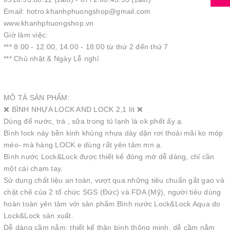
Email: hotro.khanhphuongshop@gmail.com
www.khanhphuongshop.vn
Giờ làm việc:
*** 8:00 - 12:00, 14:00 - 18:00 từ thứ 2 đến thứ 7
*** Chủ nhật & Ngày Lễ nghỉ
MÔ TẢ SẢN PHẨM:
❌ BÌNH NHỰA LOCK AND LOCK 2,1 lít ❌
Dùng để nước, trà , sữa trong tủ lạnh là ok phết ấy ạ.
Bình lock này bền kinh khủng nhựa dày dặn rơi thoải mãi ko móp
méo- mà hàng LOCK e dùng rất yên tâm mn ạ.
Bình nước Lock&Lock được thiết kế đóng mở dễ dàng, chỉ cần
một cái chạm tay.
Sử dụng chất liệu an toàn, vượt qua những tiêu chuẩn gắt gao và
chặt chẽ của 2 tổ chức SGS (Đức) và FDA (Mỹ), người tiêu dùng
hoàn toàn yên tâm với sản phẩm Bình nước Lock&Lock Aqua do
Lock&Lock sản xuất.
Dễ dàng cầm nắm: thiết kế thân bình thông minh, dễ cầm nắm