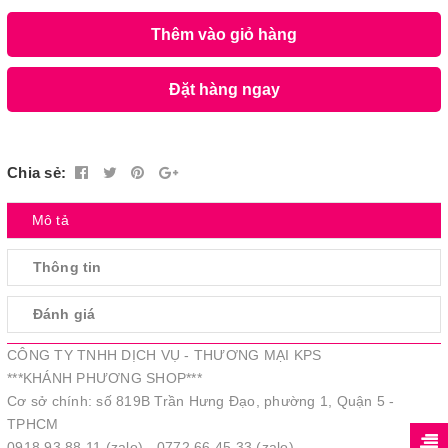
Thêm vào giỏ hàng
Đặt hàng ngay
Chia sẻ:
Mô tả
Thông tin
Đánh giá
CÔNG TY TNHH DỊCH VỤ - THƯƠNG MẠI KPS
***KHÁNH PHƯƠNG SHOP***
Cơ sở chính: số 819B Trần Hưng Đạo, phường 1, Quận 5 -
TPHCM
0918.93.88.11 (zalo) - 0772.66.45.33 (zalo)