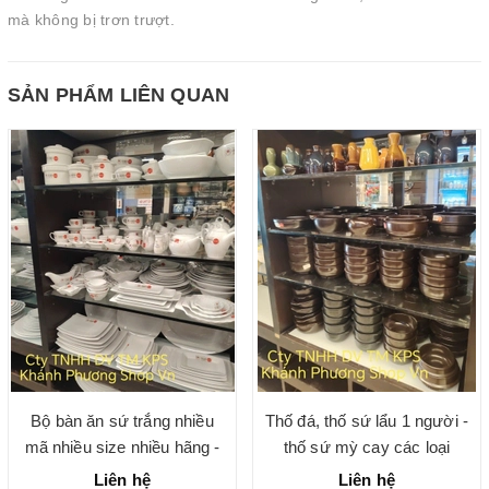
mà không bị trơn trượt.
SẢN PHẨM LIÊN QUAN
Bộ bàn ăn sứ trắng nhiều
Thố đá, thố sứ lẩu 1 người -
mã nhiều size nhiều hãng -
thố sứ mỳ cay các loại
gốm sứ chính hãng cao cấp
Liên hệ
Liên hệ