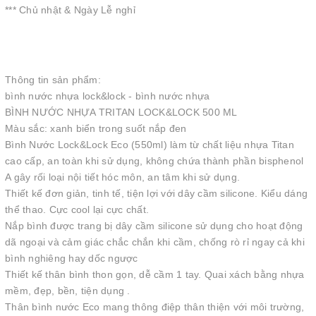
*** Chủ nhật & Ngày Lễ nghỉ
Thông tin sản phẩm:
bình nước nhựa lock&lock - bình nước nhựa
BÌNH NƯỚC NHỰA TRITAN LOCK&LOCK 500 ML
Màu sắc: xanh biển trong suốt nắp đen
Bình Nước Lock&Lock Eco (550ml) làm từ chất liệu nhựa Titan
cao cấp, an toàn khi sử dụng, không chứa thành phần bisphenol
A gây rối loại nội tiết hóc môn, an tâm khi sử dụng.
Thiết kế đơn giản, tinh tế, tiện lợi với dây cầm silicone. Kiểu dáng
thể thao. Cực cool lại cực chất.
Nắp bình được trang bị dây cầm silicone sử dụng cho hoạt động
dã ngoại và cảm giác chắc chắn khi cầm, chống rò rỉ ngay cả khi
bình nghiêng hay dốc ngược
Thiết kế thân bình thon gọn, dễ cầm 1 tay. Quai xách bằng nhựa
mềm, đẹp, bền, tiện dụng .
Thân bình nước Eco mang thông điệp thân thiện với môi trường,