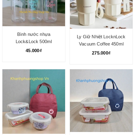
Bình nước nhựa
Ly Giữ Nhiệt LocknLock
Lock&Lock 500ml
Vacuum Coffee 450ml
45.000₫
LHC4340 - Ly Cà Phê Giữ
275.000₫
Nhiệt