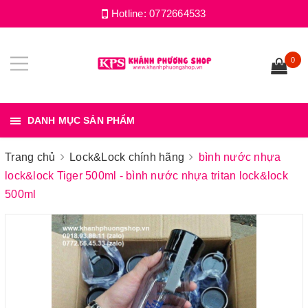
Hotline:
0772664533
0
DANH MỤC SẢN PHẨM
Trang chủ
Lock&Lock chính hãng
bình nước nhựa
lock&lock Tiger 500ml - bình nước nhựa tritan lock&lock
500ml