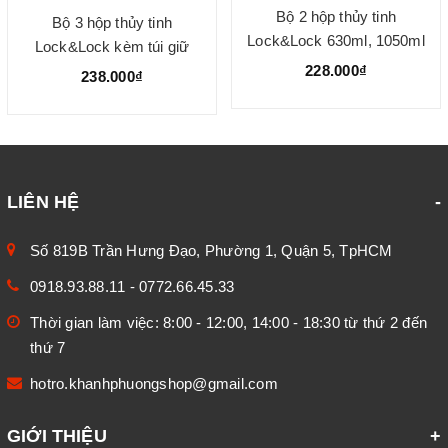
Bộ 2 hộp thủy tinh
Bộ 3 hộp thủy tinh
Lock&Lock 630ml, 1050ml
Lock&Lock kèm túi giữ
kèm túi giữ nhiệt
nhiệt
228.000₫
238.000₫
LIÊN HỆ
Số 819B Trần Hưng Đạo, Phường 1, Quận 5, TpHCM
0918.93.88.11
-
0772.66.45.33
Thời gian làm việc: 8:00 - 12:00, 14:00 - 18:30 từ thứ 2 đến
thứ 7
hotro.khanhphuongshop@gmail.com
GIỚI THIỆU