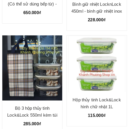
(Có thể sử dùng bếp từ) -
Bình giữ nhiệt LocknLock
Màu đen
450ml - bình giữ nhiệt inox
650.000₫
locknlockữ nhiệt
228.000₫
Hộp thủy tinh Lock&Lock
hình chữ nhật 1L
Bộ 3 hộp thủy tinh
Lock&Lock 550ml kèm túi
115.000₫
giữ nhiệt
285.000₫