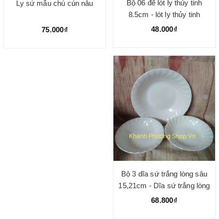
Bộ 06 đế lót ly thủy tinh
Ly sứ mẫu chú cún nâu
8.5cm - lót ly thủy tinh
48.000₫
75.000₫
Bộ 3 dĩa sứ trắng lòng sâu
15,21cm - Dĩa sứ trắng lòng
sâu
68.800₫