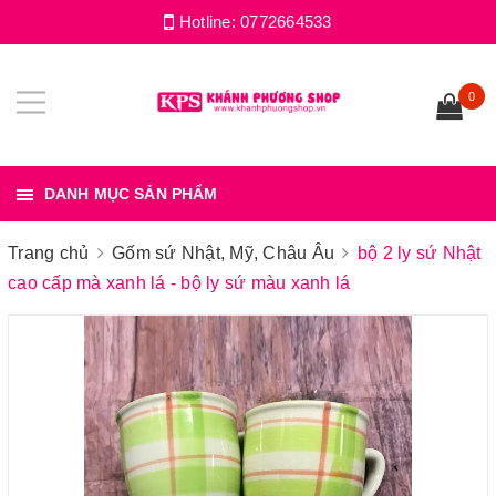
Hotline:
0772664533
0
DANH MỤC SẢN PHẨM
Trang chủ
Gốm sứ Nhật, Mỹ, Châu Âu
bộ 2 ly sứ Nhật
cao cấp mà xanh lá - bộ ly sứ màu xanh lá