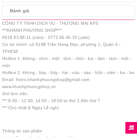
Đánh giá
CÔNG TY TNHH DỊCH VỤ - THƯƠNG MẠI KPS
***KHÁNH PHƯƠNG SHOP***
0918.93.88.11 (zalo) - 0772.66.45.33 (zalo)
Cơ sở chính: số 819B Trần Hưng Đạo, phường 1, Quận 5 -
TPHCM
Hotline 1: không - chín - một - tám - chín - ba - tám - tám - một -
một
Hotline 2: không - bảy - bảy - hai - sáu - sáu - bốn - năm - ba - ba
Email: hotro.khanhphuongshop@gmail.com
www.khanhphuongshop.vn
Giờ làm việc:
*** 8:00 - 12:00, 14:00 - 18:00 từ thứ 2 đến thứ 7
*** Chủ nhật & Ngày Lễ nghỉ
Thông tin sản phẩm