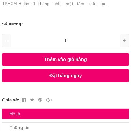
TPHCM Hotline 1: không - chín - một - tám - chín - ba...
Số lượng:
-
+
Thêm vào giỏ hàng
Đặt hàng ngay
Chia sẻ:
Mô tả
Thông tin