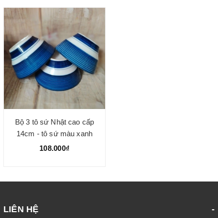
Bộ 3 tô sứ Nhật cao cấp
14cm - tô sứ màu xanh
dương
108.000₫
LIÊN HỆ