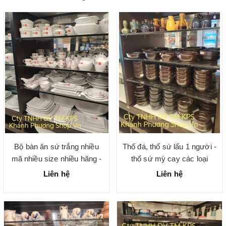
Bộ bàn ăn sứ trắng nhiều
Thố đá, thố sứ lẩu 1 người -
mã nhiều size nhiều hãng -
thố sứ mỳ cay các loại
gốm sứ chính hãng cao cấp
Liên hệ
Liên hệ