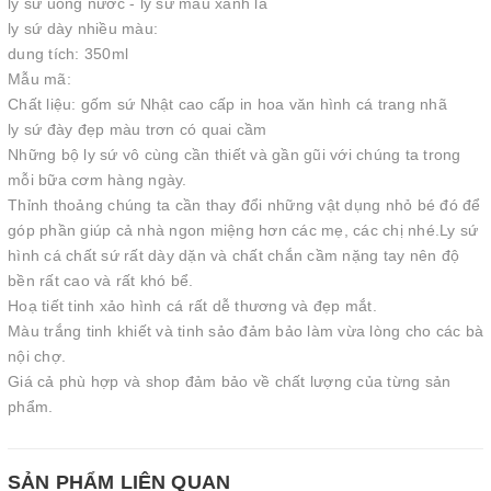
ly sứ uống nước - ly sứ màu xanh lá
ly sứ dày nhiều màu:
dung tích: 350ml
Mẫu mã:
Chất liệu: gốm sứ Nhật cao cấp in hoa văn hình cá trang nhã
ly sứ đày đẹp màu trơn có quai cầm
Những bộ ly sứ vô cùng cần thiết và gần gũi với chúng ta trong
mỗi bữa cơm hàng ngày.
Thỉnh thoảng chúng ta cần thay đổi những vật dụng nhỏ bé đó để
góp phần giúp cả nhà ngon miệng hơn các mẹ, các chị nhé.Ly sứ
hình cá chất sứ rất dày dặn và chất chắn cầm nặng tay nên độ
bền rất cao và rất khó bể.
Hoạ tiết tinh xảo hình cá rất dễ thương và đẹp mắt.
Màu trắng tinh khiết và tinh sảo đảm bảo làm vừa lòng cho các bà
nội chợ.
Giá cả phù hợp và shop đảm bảo về chất lượng của từng sản
phẩm.
SẢN PHẨM LIÊN QUAN