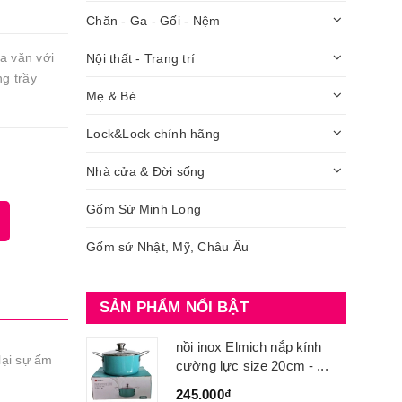
Chăn - Ga - Gối - Nệm
a văn với
Nội thất - Trang trí
ng trầy
Mẹ & Bé
Lock&Lock chính hãng
Nhà cửa & Đời sống
Gốm Sứ Minh Long
Gốm sứ Nhật, Mỹ, Châu Âu
SẢN PHẨM NỔI BẬT
nồi inox Elmich nắp kính
lại sự ấm
cường lực size 20cm - ...
245.000₫