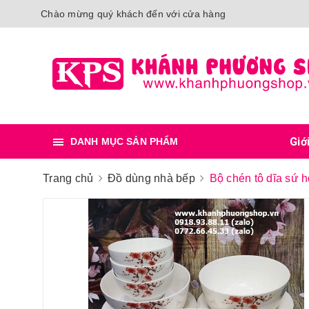
Chào mừng quý khách đến với cửa hàng
Giớ
DANH MỤC SẢN PHẨM
Trang chủ
Đồ dùng nhà bếp
Bộ chén tô dĩa sứ 