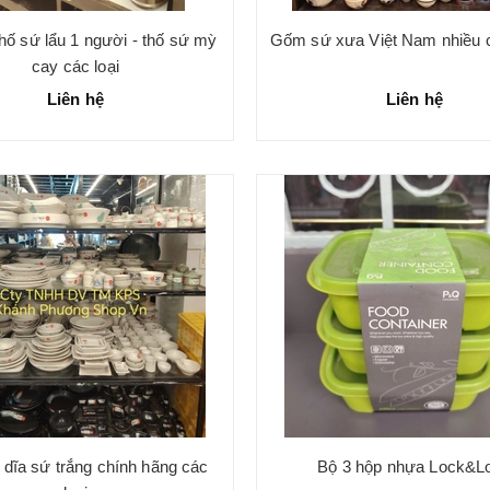
thố sứ lẩu 1 người - thố sứ mỳ
Gốm sứ xưa Việt Nam nhiều c
cay các loại
Liên hệ
Liên hệ
 dĩa sứ trắng chính hãng các
Bộ 3 hộp nhựa Lock&L