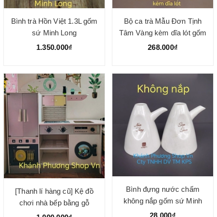
Bình trà Hồn Việt 1.3L gốm
Bộ ca trà Mẫu Đơn Tịnh
sứ Minh Long
Tâm Vàng kèm dĩa lót gốm
sứ Minh Long
1.350.000₫
268.000₫
Bình đựng nước chấm
[Thanh lí hàng cũ] Kệ đồ
không nắp gốm sứ Minh
chơi nhà bếp bằng gỗ
Long
102x102x30cm
28.000₫