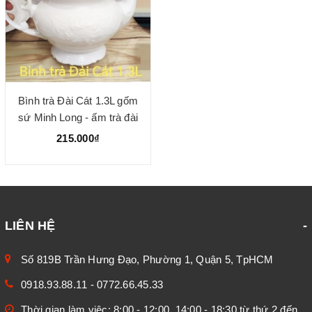
Bình trà Đài Cát 1.3L gốm
sứ Minh Long - ấm trà đài
cát minh long
215.000₫
LIÊN HỆ
Số 819B Trần Hưng Đạo, Phường 1, Quận 5, TpHCM
0918.93.88.11
-
0772.66.45.33
Thời gian làm việc: 8:00 - 12:00, 14:00 - 18:30 từ thứ 2 đến