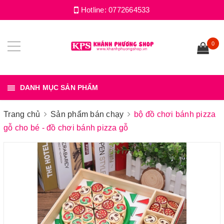
Hotline:
0772664533
0
DANH MỤC SẢN PHẨM
Trang chủ
Sản phẩm bán chạy
bộ đồ chơi bánh pizza
gỗ cho bé - đồ chơi bánh pizza gỗ