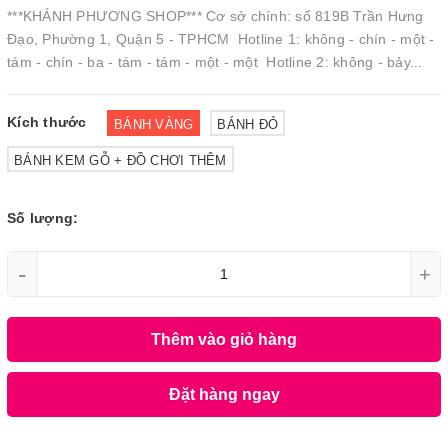
***KHÁNH PHƯƠNG SHOP*** Cơ sở chính: số 819B Trần Hưng
Đạo, Phường 1, Quận 5 - TPHCM Hotline 1: không - chín - một -
tám - chín - ba - tám - tám - một - một Hotline 2: không - bảy...
Kích thước
BÁNH VÀNG
BÁNH ĐỎ
BÁNH KEM GỖ + ĐỒ CHƠI THÊM
Số lượng:
-
+
Thêm vào giỏ hàng
Đặt hàng ngay