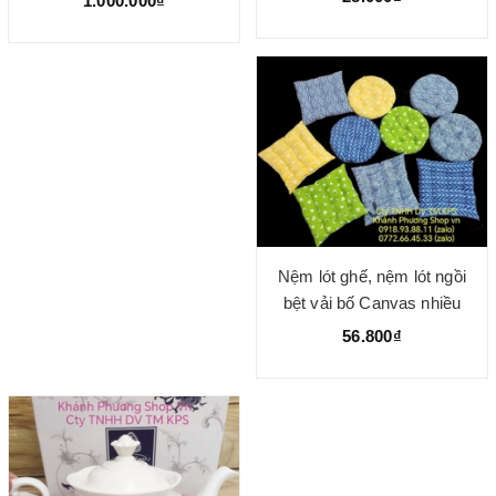
1.000.000₫
Nệm lót ghế, nệm lót ngồi
bệt vải bố Canvas nhiều
size, nhiều mẫu
56.800₫