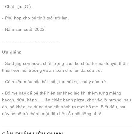
- Chất liệu: Gỗ.
- Phù hợp cho bé từ 3 tuổi trở lên.
- Năm sản xuất: 2022.
-------------------------------------
Ưu điểm:
- Sử dụng sơn nước chất lượng cao, ko chứa formaldehyd, thân
thiện với môi trường và an toàn cho làn da của trẻ.
- Có nhiều màu sắc bắt mắt, thu hút sự chú ý của trẻ.
- Bố mẹ hãy để bé thể hiện sự khéo léo khi thêm từng miếng
bacon, dứa, hành......lên chiếc bánh pizza, cho vào lò nướng, sau
đó, bé khéo léo dùng dao cắt bánh ra mời bố mẹ. Biết đâu, sau
này bé sẽ trở thành một đầu bếp Âu nổi tiếng nha!