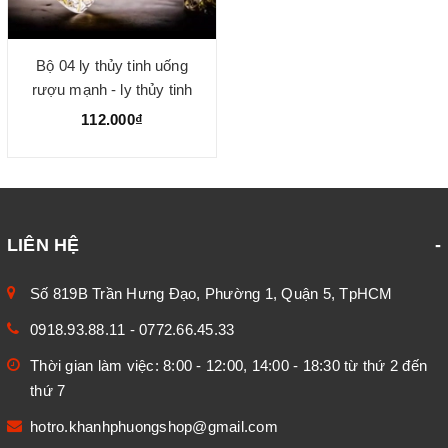
Bộ 04 ly thủy tinh uống
rượu mạnh - ly thủy tinh
cao cấp
112.000₫
LIÊN HỆ
Số 819B Trần Hưng Đạo, Phường 1, Quận 5, TpHCM
0918.93.88.11
-
0772.66.45.33
Thời gian làm việc: 8:00 - 12:00, 14:00 - 18:30 từ thứ 2 đến
thứ 7
hotro.khanhphuongshop@gmail.com