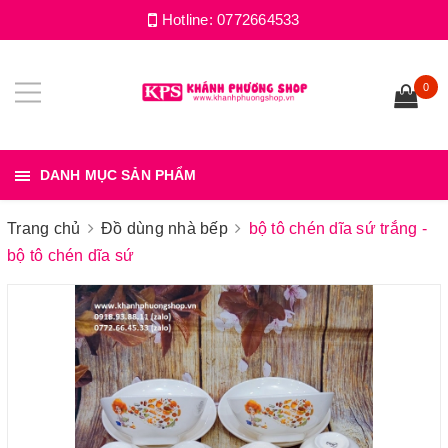
Hotline:
0772664533
0
DANH MỤC SẢN PHẨM
Trang chủ
Đồ dùng nhà bếp
bộ tô chén dĩa sứ trắng -
bộ tô chén dĩa sứ