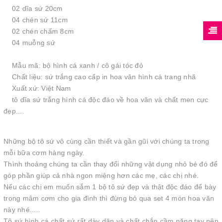
02 dĩa sứ 20cm
04 chén sứ 11cm
02 chén chấm 8cm
04 muỗng sứ
Mẫu mã: bộ hình cá xanh / cô gái tóc đỏ
Chất liệu: sứ trắng cao cấp in hoa văn hình cá trang nhã
Xuất xứ: Việt Nam
tô dĩa sứ trắng hình cá độc đáo về hoa văn và chất men cực
đẹp....
Những bộ tô sứ vô cùng cần thiết và gần gũi với chúng ta trong
mỗi bữa cơm hàng ngày.
Thình thoảng chúng ta cần thay đổi những vật dụng nhỏ bé đó để
góp phần giúp cả nhà ngon miệng hơn các mẹ, các chị nhé.
Nếu các chị em muốn sắm 1 bộ tô sứ đẹp và thật độc đáo để bày
trong mâm cơm cho gia đình thì đừng bỏ qua set 4 món hoa văn
này nhé.....
Tô sứ hình cá chất sứ rất dày dặn và chất chắn cầm nặng tay nên