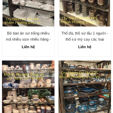
Bộ bàn ăn sứ trắng nhiều
Thố đá, thố sứ lẩu 1 người -
mã nhiều size nhiều hãng -
thố sứ mỳ cay các loại
gốm sứ chính hãng cao cấp
Liên hệ
Liên hệ