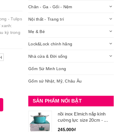
Chăn - Ga - Gối - Nệm
ng - Tulips
Nội thất - Trang trí
ỉ xanh:
Mẹ & Bé
u kỳ trong
Lock&Lock chính hãng
Nhà cửa & Đời sống
H
Gốm Sứ Minh Long
Gốm sứ Nhật, Mỹ, Châu Âu
SẢN PHẨM NỔI BẬT
nồi inox Elmich nắp kính
cường lực size 20cm - ...
245.000₫