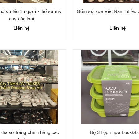
thố sứ lẩu 1 người - thố sứ mỳ
Gốm sứ xưa Việt Nam nhiều c
cay các loại
Liên hệ
Liên hệ
 dĩa sứ trắng chính hãng các
Bộ 3 hộp nhựa Lock&L