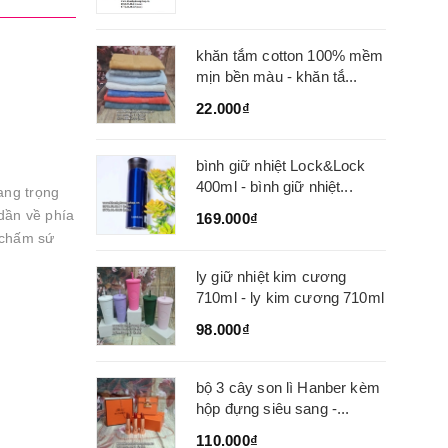
khăn tắm cotton 100% mềm
mịn bền màu - khăn tắ...
22.000₫
bình giữ nhiệt Lock&Lock
400ml - bình giữ nhiệt...
ang trọng
 dần về phía
169.000₫
 chấm sứ
ly giữ nhiệt kim cương
710ml - ly kim cương 710ml
98.000₫
bộ 3 cây son lì Hanber kèm
hộp đựng siêu sang -...
110.000₫