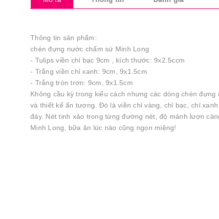
Thông tin sản phẩm:
chén đựng nước chấm sứ Minh Long
- Tulips viền chỉ bạc 9cm , kích thước: 9x2.5ccm
- Trắng viền chỉ xanh: 9cm, 9x1.5cm
- Trắng tròn trơn: 9cm, 9x1.5cm
Không cầu kỳ trong kiểu cách nhưng các dòng chén đựng 
và thiết kế ấn tượng. Đó là viền chỉ vàng, chỉ bạc, chỉ xan
đáy. Nét tinh xảo trong từng đường nét, độ mảnh lượn càn
Minh Long, bữa ăn lúc nào cũng ngon miệng!