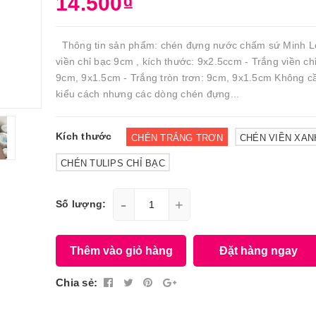
14.500₫
Thông tin sản phẩm: chén đựng nước chấm sứ Minh Lo
viền chỉ bạc 9cm , kích thước: 9x2.5ccm - Trắng viền ch
9cm, 9x1.5cm - Trắng tròn trơn: 9cm, 9x1.5cm Không cầ
kiểu cách nhưng các dòng chén đựng...
Kích thước
CHÉN TRẮNG TRƠN
CHÉN VIỀN XAN
CHÉN TULIPS CHỈ BẠC
-
+
Số lượng:
Thêm vào giỏ hàng
Đặt hàng ngay
Chia sẻ: