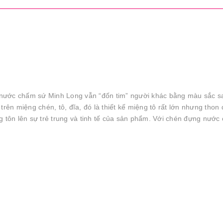
nước chấm sứ Minh Long vẫn “đốn tim” người khác bằng màu sắc s
h trên miệng chén, tô, đĩa, đó là thiết kế miệng tô rất lớn nhưng thon
g tôn lên sự trẻ trung và tinh tế của sản phẩm. Với chén đựng nước