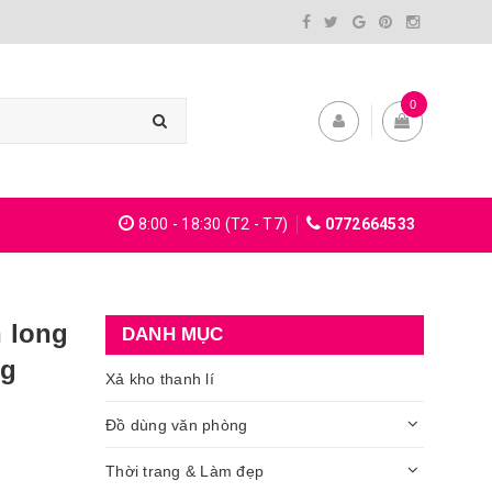
0
8:00 - 18:30 (T2 - T7)
0772664533
 long
DANH MỤC
ng
Xả kho thanh lí
Đồ dùng văn phòng
Thời trang & Làm đẹp