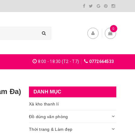
0
8:00 - 18:30 (T2 - T7)
0772664533
am Đa)
DANH MỤC
Xả kho thanh lí
Đồ dùng văn phòng
Thời trang & Làm đẹp