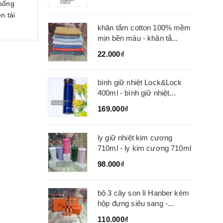
 sống
n tải
khăn tắm cotton 100% mềm
mịn bền màu - khăn tắ...
22.000₫
bình giữ nhiệt Lock&Lock
400ml - bình giữ nhiệt...
169.000₫
ly giữ nhiệt kim cương
710ml - ly kim cương 710ml
98.000₫
bộ 3 cây son lì Hanber kèm
hộp đựng siêu sang -...
110.000₫