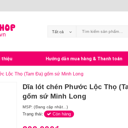
Tất cả
i thiệu
Hướng dẫn mua hàng & Thanh toán
ước Lộc Thọ (Tam Đa) gốm sứ Minh Long
Dĩa lót chén Phước Lộc Thọ (T
gốm sứ Minh Long
MSP:
(Đang cập nhật...)
Trạng thái:
Còn hàng