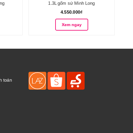
ong
1.3L gốm sứ Minh Long
4.550.000₫
Xem ngay
h toán