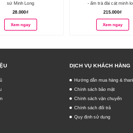
sứ Minh Long
- ấm trà đài cát minh l
28.000₫
215.000₫
Xem ngay
Xem ngay
IỆU
DỊCH VỤ KHÁCH HÀNG
ủ
Hướng dẫn mua hàng & than
u
Chính sách bảo mật
ẩm
Chính sách vận chuyển
Chính sách đổi trả
Quy định sử dụng