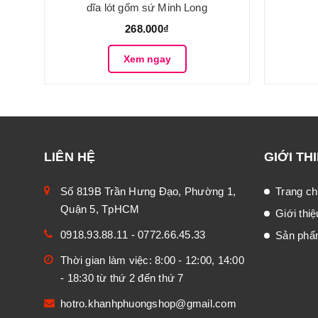
dĩa lót gốm sứ Minh Long
268.000₫
Xem ngay
LIÊN HỆ
GIỚI TH
Số 819B Trần Hưng Đạo, Phường 1,
Trang ch
Quận 5, TpHCM
Giới thiệ
0918.93.88.11
-
0772.66.45.33
Sản ph
Thời gian làm việc: 8:00 - 12:00, 14:00
- 18:30 từ thứ 2 đến thứ 7
hotro.khanhphuongshop@gmail.com