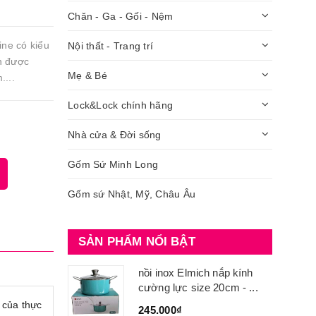
Chăn - Ga - Gối - Nệm
ine có kiểu
Nội thất - Trang trí
n được
Mẹ & Bé
....
Lock&Lock chính hãng
Nhà cửa & Đời sống
Gốm Sứ Minh Long
Gốm sứ Nhật, Mỹ, Châu Âu
SẢN PHẨM NỔI BẬT
nồi inox Elmich nắp kính
cường lực size 20cm - ...
 của thực
245.000₫