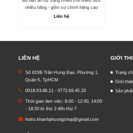
Bộ bàn ăn sứ trắng nhiều mã nhiều size
nhiều hãng - gốm sứ chính hãng cao
cấp
Liên hệ
LIÊN HỆ
GIỚI TH
Số 819B Trần Hưng Đạo, Phường 1,
Trang ch
Quận 5, TpHCM
Giới thiệ
0918.93.88.11
-
0772.66.45.33
Sản ph
Thời gian làm việc: 8:00 - 12:00, 14:00
- 18:30 từ thứ 2 đến thứ 7
hotro.khanhphuongshop@gmail.com