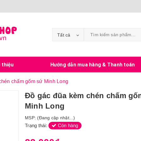
Tất cả
i thiệu
Hướng dẫn mua hàng & Thanh toán
chén chấm gốm sứ Minh Long
Đồ gác đũa kèm chén chấm gố
Minh Long
MSP:
(Đang cập nhật...)
Trạng thái:
Còn hàng