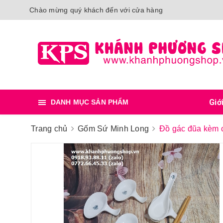
Chào mừng quý khách đến với cửa hàng
Giớ
DANH MỤC SẢN PHẨM
Trang chủ
Gốm Sứ Minh Long
Đồ gác đũa kèm 