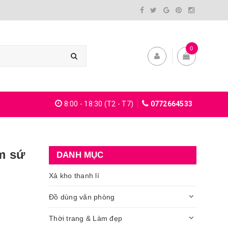
0
8:00 - 18:30 (T2 - T7)
0772664533
m sứ
DANH MỤC
Xả kho thanh lí
Đồ dùng văn phòng
Thời trang & Làm đẹp