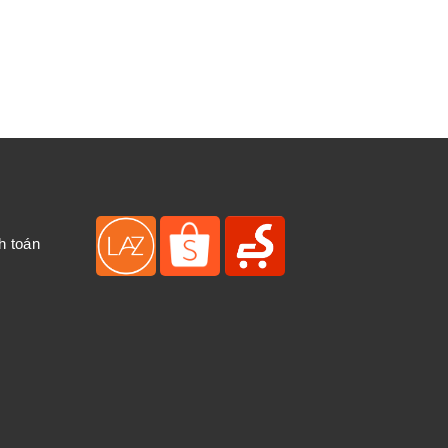
h toán