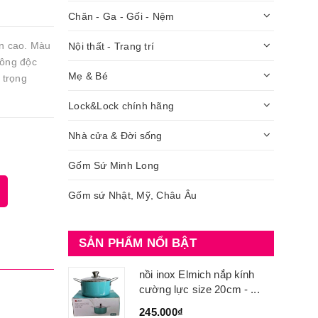
Chăn - Ga - Gối - Nệm
ền cao. Màu
Nội thất - Trang trí
hông độc
Mẹ & Bé
 trọng
Lock&Lock chính hãng
Nhà cửa & Đời sống
Gốm Sứ Minh Long
Gốm sứ Nhật, Mỹ, Châu Âu
SẢN PHẨM NỔI BẬT
nồi inox Elmich nắp kính
cường lực size 20cm - ...
245.000₫