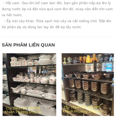
- Vắt cam: Sau khi bổ cam làm đôi, bạn gắn phần nắp ép lên ly
đựng nước ép và đặt nửa quả cam lên đó, xoay vặn đến khi cam
ra hết nước.
- Ép trái cây khác: Rửa sạch trái cây và cắt miếng nhỏ. Đặt lên
bộ phận ép và dùng lực tay ấn để ép lấy nước.
SẢN PHẨM LIÊN QUAN