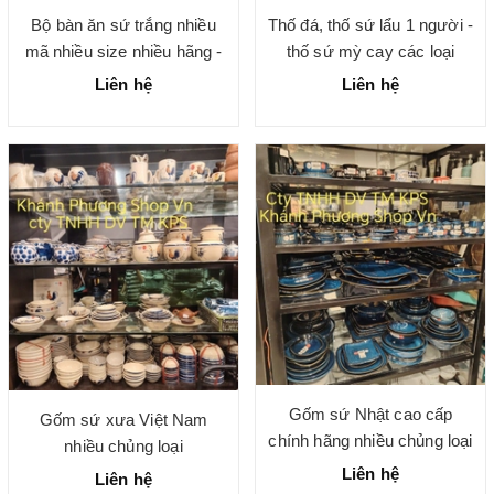
Bộ bàn ăn sứ trắng nhiều
Thố đá, thố sứ lẩu 1 người -
mã nhiều size nhiều hãng -
thố sứ mỳ cay các loại
gốm sứ chính hãng cao cấp
Liên hệ
Liên hệ
Gốm sứ Nhật cao cấp
Gốm sứ xưa Việt Nam
chính hãng nhiều chủng loại
nhiều chủng loại
Liên hệ
Liên hệ