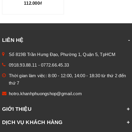
cao cấp
112.000₫
LIÊN HỆ
Số 819B Trần Hưng Đạo, Phường 1, Quận 5, TpHCM
0918.93.88.11
-
0772.66.45.33
Thời gian làm việc: 8:00 - 12:00, 14:00 - 18:30 từ thứ 2 đến
thứ 7
hotro.khanhphuongshop@gmail.com
GIỚI THIỆU
DỊCH VỤ KHÁCH HÀNG