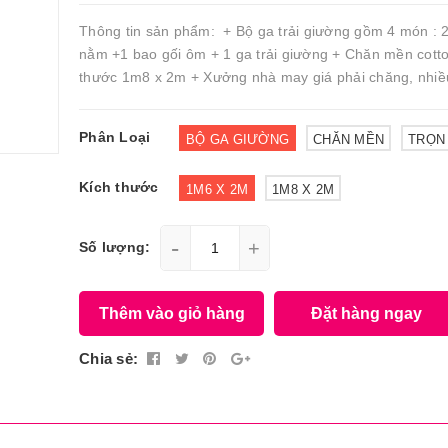
Thông tin sản phẩm: + Bộ ga trải giường gồm 4 món : 2
nằm +1 bao gối ôm + 1 ga trải giường + Chăn mền cotto
thước 1m8 x 2m + Xưởng nhà may giá phải chăng, nhiều
Phân Loại
BỘ GA GIƯỜNG
CHĂN MỀN
TRỌN
Kích thước
1M6 X 2M
1M8 X 2M
-
+
Số lượng:
Thêm vào giỏ hàng
Đặt hàng ngay
Chia sẻ: