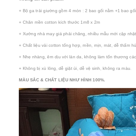
+ Bộ ga trải giường gồm 4 món : 2 bao gối nằm +1 bao gối
+ Chăn mền cotton kích thước 1m8 x 2m
+ Xưởng nhà may giá phải chăng, nhiều mẫu mới cập nhật 
+ Chất liệu vải cotton tổng hợp, mền, mịn, mát, dễ thấm hú
+ Nhẹ nhàng, êm dịu với làn da, không làm tổn thương các
+ Không bị xù lông, dễ giặt ủi, dễ vệ sinh, không ra màu.
MÀU SẮC & CHẤT LIỆU NHƯ HÌNH 100%.