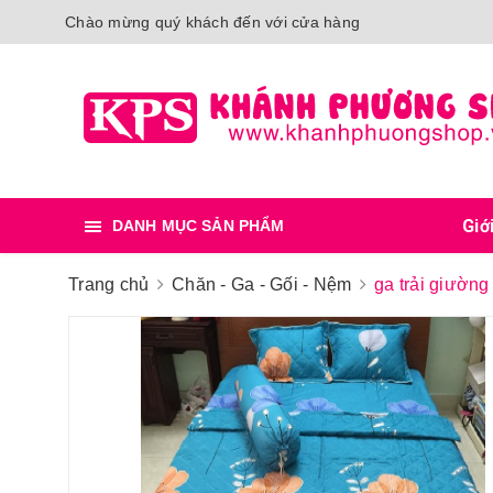
Chào mừng quý khách đến với cửa hàng
Giớ
DANH MỤC SẢN PHẨM
Trang chủ
Chăn - Ga - Gối - Nệm
ga trải giườn