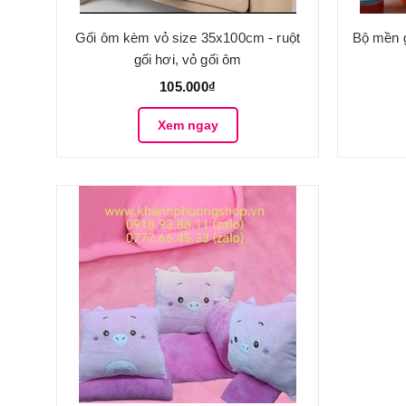
Gối ôm kèm vỏ size 35x100cm - ruột
Bộ mền g
gối hơi, vỏ gối ôm
105.000₫
Xem ngay