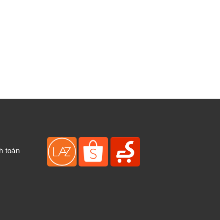
h toán