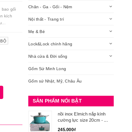
Chăn - Ga - Gối - Nệm
 bao gối
n kích
Nội thất - Trang trí
...
Mẹ & Bé
 BỘ
Lock&Lock chính hãng
Nhà cửa & Đời sống
Gốm Sứ Minh Long
Gốm sứ Nhật, Mỹ, Châu Âu
SẢN PHẨM NỔI BẬT
nồi inox Elmich nắp kính
cường lực size 20cm - ...
245.000₫