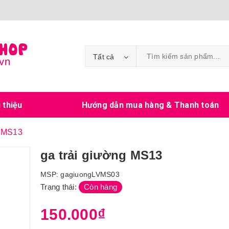
Tất cả
i thiệu
Hướng dẫn mua hàng & Thanh toán
g MS13
ga trải giường MS13
MSP:
gagiuongLVMS03
Trạng thái:
Còn hàng
150.000₫