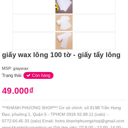
giấy wax lông 100 tờ - giấy tẩy lông
MSP:
giaywax
Trạng thái:
Còn hàng
49.000₫
***KHÁNH PHƯƠNG SHOP*** Cơ sở chính: số 819B Trần Hưng
Đạo, phường 1, Quận 5 - TPHCM 0918.93.88.11 (zalo) -
0772.66.45.33 (zalo) Email: hotro.khanhphuongshop@gmail.com
www.khanhphuongshop.vn Giờ làm việc: *** 8:00 - 12:00, 14:00 -