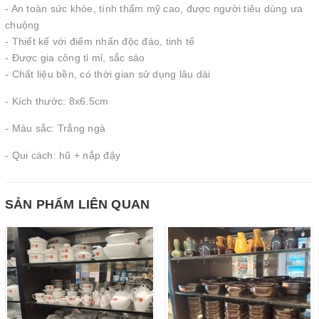
- An toàn sức khỏe, tính thẩm mỹ cao, được người tiêu dùng ưa
chuộng
- Thiết kế với điểm nhấn độc đáo, tinh tế
- Được gia công tỉ mỉ, sắc sảo
- Chất liệu bền, có thời gian sử dụng lâu dài
- Kích thước: 8x6.5cm
- Màu sắc: Trắng ngà
- Qui cách: hũ + nắp đậy
SẢN PHẨM LIÊN QUAN