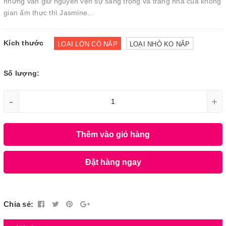
nhưng vẫn giữ nguyên vẹn sự sang trọng và trang nhã của không
gian ẩm thực thì Jasmine...
Kích thước
LOẠI LỚN CÓ NẮP
LOẠI NHỎ KO NẮP
Số lượng:
-
+
Thêm vào giỏ hàng
Đặt hàng ngay
Chia sẻ: