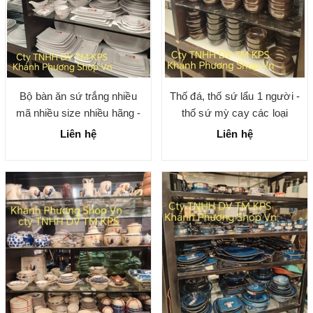
Bộ bàn ăn sứ trắng nhiều
Thố đá, thố sứ lẩu 1 người -
mã nhiều size nhiều hãng -
thố sứ mỳ cay các loại
gốm sứ chính hãng cao cấp
Liên hệ
Liên hệ