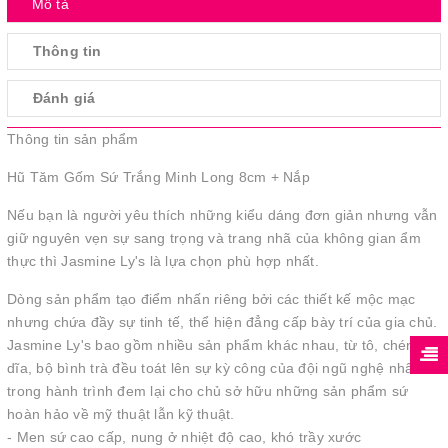
Mô tả
Thông tin
Đánh giá
Thông tin sản phẩm
Hũ Tăm Gốm Sứ Trắng Minh Long 8cm + Nắp
Nếu bạn là người yêu thích những kiểu dáng đơn giản nhưng vẫn
giữ nguyên vẹn sự sang trọng và trang nhã của không gian ẩm
thực thì Jasmine Ly's là lựa chọn phù hợp nhất.
Dòng sản phẩm tạo điểm nhấn riêng bởi các thiết kế mộc mạc
nhưng chứa đầy sự tinh tế, thể hiện đẳng cấp bày trí của gia chủ.
Jasmine Ly's bao gồm nhiều sản phẩm khác nhau, từ tô, chén,
dĩa, bộ bình trà đều toát lên sự kỳ công của đội ngũ nghệ nhân
trong hành trình đem lại cho chủ sở hữu những sản phẩm sứ
hoàn hảo về mỹ thuật lẫn kỹ thuật.
- Men sứ cao cấp, nung ở nhiệt độ cao, khó trầy xước