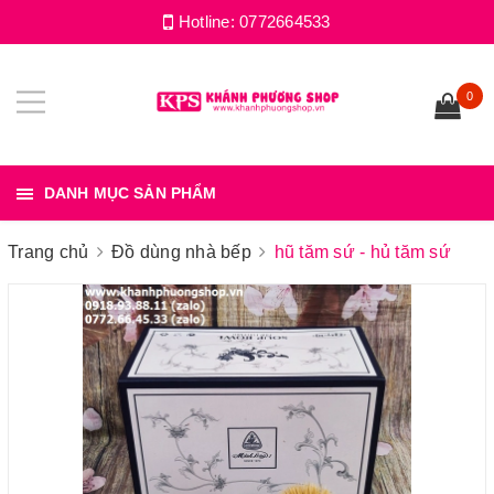
Hotline:
0772664533
0
DANH MỤC SẢN PHẨM
Trang chủ
Đồ dùng nhà bếp
hũ tăm sứ - hủ tăm sứ