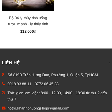
Bộ 04 ly thủy tinh uống
rượu mạnh - ly thủy tinh
cao cấp
112.000₫
LIÊN HỆ
Số 819B Trần Hưng Đạo, Phường 1, Quận 5, TpHCM
0918.93.88.11
-
0772.66.45.33
Thời gian làm việc: 8:00 - 12:00, 14:00 - 18:30 từ thứ 2 đến
thứ 7
hotro.khanhphuongshop@gmail.com