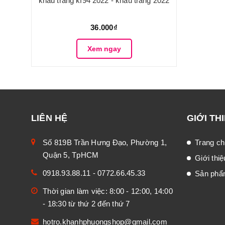
khẩu trang kf94 2022 - khẩu trang 2022
36.000₫
Xem ngay
LIÊN HỆ
GIỚI TH
Số 819B Trần Hưng Đạo, Phường 1,
Trang ch
Quận 5, TpHCM
Giới thiệ
0918.93.88.11
-
0772.66.45.33
Sản ph
Thời gian làm việc: 8:00 - 12:00, 14:00
- 18:30 từ thứ 2 đến thứ 7
hotro.khanhphuongshop@gmail.com