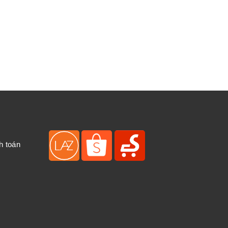
h toán