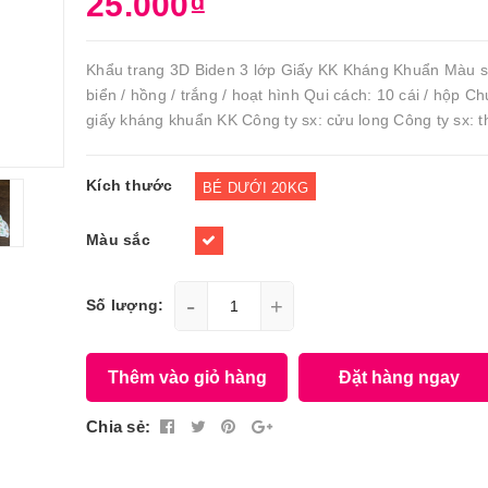
25.000₫
Khẩu trang 3D Biden 3 lớp Giấy KK Kháng Khuẩn Màu s
biển / hồng / trắng / hoạt hình Qui cách: 10 cái / hộp C
giấy kháng khuẩn KK Công ty sx: cửu long Công ty sx: t
Kích thước
BÉ DƯỚI 20KG
Màu sắc
-
+
Số lượng:
Thêm vào giỏ hàng
Đặt hàng ngay
Chia sẻ: