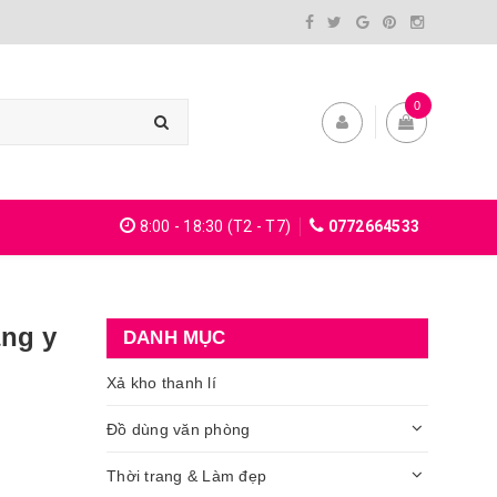
0
8:00 - 18:30 (T2 - T7)
0772664533
ang y
DANH MỤC
Xả kho thanh lí
Đồ dùng văn phòng
Thời trang & Làm đẹp