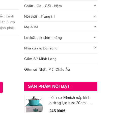
Chăn - Ga - Gối - Nệm
ắc: xanh
Nội thất - Trang trí
huẩn 3 lớp
Mẹ & Bé
hịnh phát
Lock&Lock chính hãng
Nhà cửa & Đời sống
Gốm Sứ Minh Long
Gốm sứ Nhật, Mỹ, Châu Âu
SẢN PHẨM NỔI BẬT
nồi inox Elmich nắp kính
cường lực size 20cm - ...
245.000₫