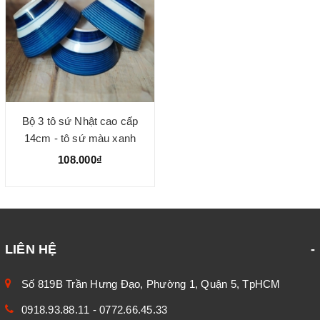
Bộ 3 tô sứ Nhật cao cấp
14cm - tô sứ màu xanh
dương
108.000₫
LIÊN HỆ
Số 819B Trần Hưng Đạo, Phường 1, Quận 5, TpHCM
0918.93.88.11
-
0772.66.45.33