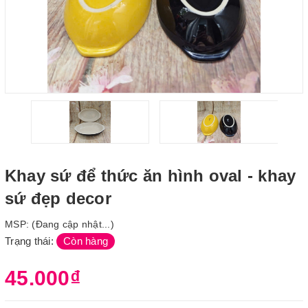
Khay sứ để thức ăn hình oval - khay
sứ đẹp decor
MSP:
(Đang cập nhật...)
Trạng thái:
Còn hàng
45.000₫