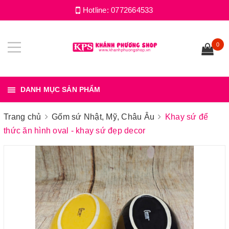
Hotline:
0772664533
0
DANH MỤC SẢN PHẨM
Trang chủ
Gốm sứ Nhật, Mỹ, Châu Âu
Khay sứ để
thức ăn hình oval - khay sứ đẹp decor