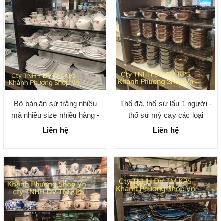
Bộ bàn ăn sứ trắng nhiều
Thố đá, thố sứ lẩu 1 người -
mã nhiều size nhiều hãng -
thố sứ mỳ cay các loại
gốm sứ chính hãng cao cấp
Liên hệ
Liên hệ