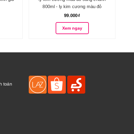
800ml - ly kim cương màu đỏ
99.000₫
Xem ngay
h toán