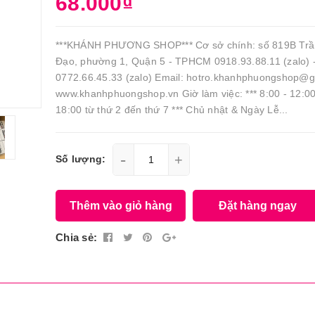
68.000₫
***KHÁNH PHƯƠNG SHOP*** Cơ sở chính: số 819B Tr
Đạo, phường 1, Quận 5 - TPHCM 0918.93.88.11 (zalo) 
0772.66.45.33 (zalo) Email: hotro.khanhphuongshop@
www.khanhphuongshop.vn Giờ làm việc: *** 8:00 - 12:00
18:00 từ thứ 2 đến thứ 7 *** Chủ nhật & Ngày Lễ...
-
+
Số lượng:
Thêm vào giỏ hàng
Đặt hàng ngay
Chia sẻ: