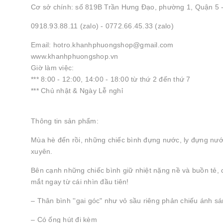
Cơ sở chính: số 819B Trần Hưng Đạo, phường 1, Quận 5
0918.93.88.11 (zalo) - 0772.66.45.33 (zalo)
Email: hotro.khanhphuongshop@gmail.com
www.khanhphuongshop.vn
Giờ làm việc:
*** 8:00 - 12:00, 14:00 - 18:00 từ thứ 2 đến thứ 7
*** Chủ nhật & Ngày Lễ nghỉ
Thông tin sản phẩm:
Mùa hè đến rồi, những chiếc bình đựng nước, ly đựng nướ
xuyên.
Bên cạnh những chiếc bình giữ nhiệt nặng nề và buồn tẻ, c
mắt ngay từ cái nhìn đầu tiên!
– Thân bình ''gai góc" như vỏ sầu riêng phản chiếu ánh sá
– Có ống hút đi kèm