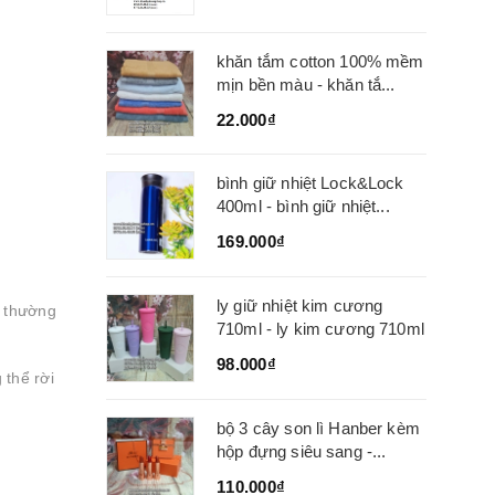
khăn tắm cotton 100% mềm
mịn bền màu - khăn tắ...
22.000₫
bình giữ nhiệt Lock&Lock
400ml - bình giữ nhiệt...
169.000₫
ly giữ nhiệt kim cương
c thường
710ml - ly kim cương 710ml
98.000₫
 thể rời
bộ 3 cây son lì Hanber kèm
hộp đựng siêu sang -...
110.000₫