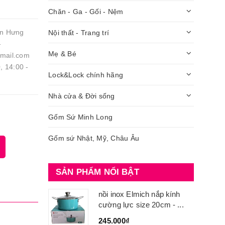
Chăn - Ga - Gối - Nệm
ần Hưng
Nội thất - Trang trí
-
Mẹ & Bé
gmail.com
, 14:00 -
Lock&Lock chính hãng
Nhà cửa & Đời sống
Gốm Sứ Minh Long
Gốm sứ Nhật, Mỹ, Châu Âu
SẢN PHẨM NỔI BẬT
nồi inox Elmich nắp kính
cường lực size 20cm - ...
245.000₫