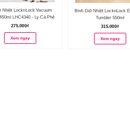
ữ Nhiệt LocknLock Vacuum
Bình Giữ Nhiệt LocknLock E
 450ml LHC4340 - Ly Cà Phê
Tumbler 550ml
Giữ Nhiệt
275.000₫
315.000₫
Xem ngay
Xem ngay