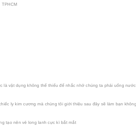
 - TPHCM
c là vật dụng không thể thiếu để nhắc nhở chúng ta phải uống nướ
hiếc ly kim cương mà chúng tôi giới thiệu sau đây sẽ làm bạn không
ng tạo nên vẻ long lanh cực kì bắt mắt