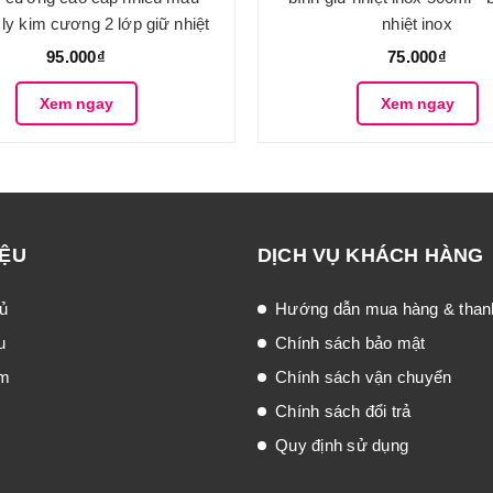
 ly kim cương 2 lớp giữ nhiệt
nhiệt inox
95.000₫
75.000₫
Xem ngay
Xem ngay
IỆU
DỊCH VỤ KHÁCH HÀNG
ủ
Hướng dẫn mua hàng & than
u
Chính sách bảo mật
ẩm
Chính sách vận chuyển
Chính sách đổi trả
Quy định sử dụng