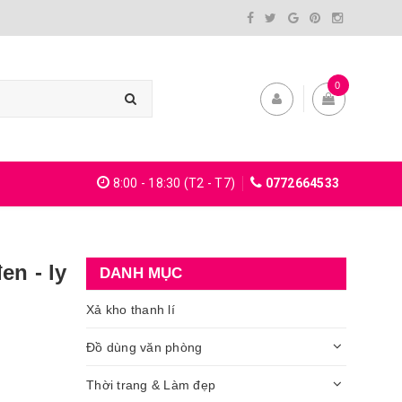
0
8:00 - 18:30 (T2 - T7)
0772664533
en - ly
DANH MỤC
Xả kho thanh lí
Đồ dùng văn phòng
Thời trang & Làm đẹp