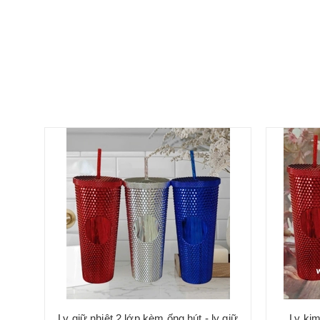
Ly giữ nhiệt 2 lớp kèm ống hút - ly giữ
Ly ki