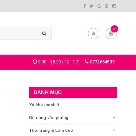
0
8:00 - 18:30 (T2 - T7)
0772664533
t
DANH MỤC
Xả kho thanh lí
Đồ dùng văn phòng
Thời trang & Làm đẹp