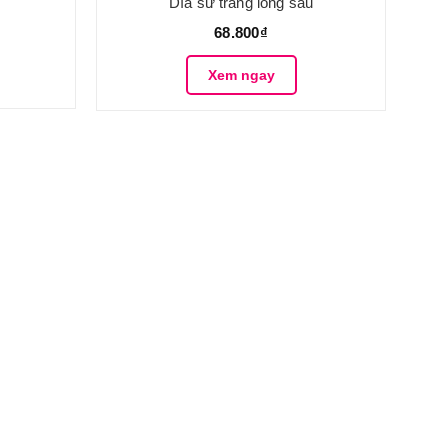
Dĩa sứ trắng lòng sâu
68.800₫
Xem ngay