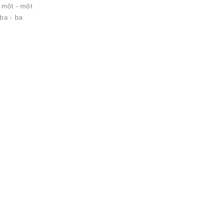
- một - một
 ba - ba