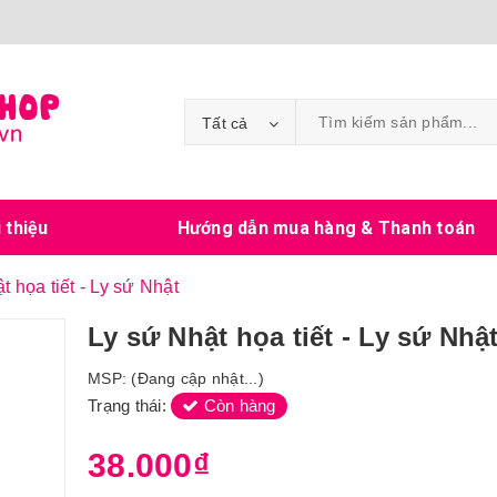
Tất cả
i thiệu
Hướng dẫn mua hàng & Thanh toán
t họa tiết - Ly sứ Nhật
Ly sứ Nhật họa tiết - Ly sứ Nhậ
MSP:
(Đang cập nhật...)
Trạng thái:
Còn hàng
38.000₫