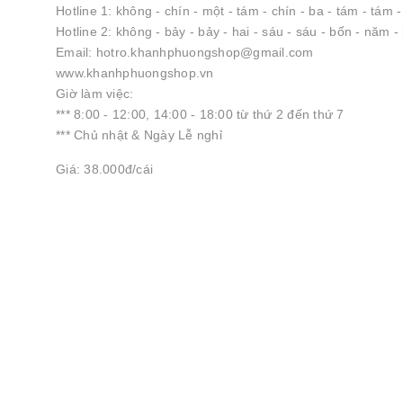
Hotline 1: không - chín - một - tám - chín - ba - tám - tám 
Hotline 2: không - bảy - bảy - hai - sáu - sáu - bốn - năm -
Email: hotro.khanhphuongshop@gmail.com
www.khanhphuongshop.vn
Giờ làm việc:
*** 8:00 - 12:00, 14:00 - 18:00 từ thứ 2 đến thứ 7
*** Chủ nhật & Ngày Lễ nghỉ
Giá: 38.000đ/cái