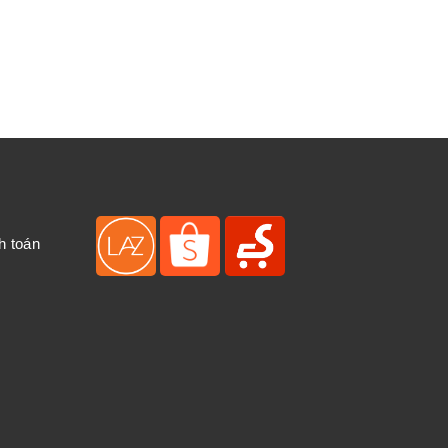
h toán