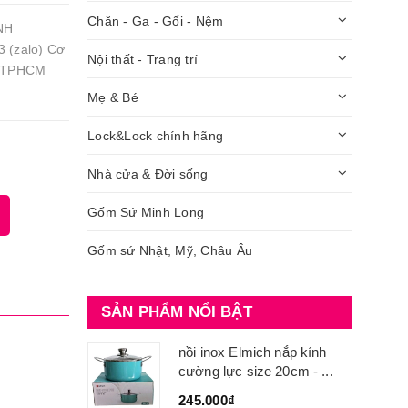
Chăn - Ga - Gối - Nệm
NH
 (zalo) Cơ
Nội thất - Trang trí
- TPHCM
Mẹ & Bé
Lock&Lock chính hãng
Nhà cửa & Đời sống
Gốm Sứ Minh Long
Gốm sứ Nhật, Mỹ, Châu Âu
SẢN PHẨM NỔI BẬT
nồi inox Elmich nắp kính
cường lực size 20cm - ...
245.000₫