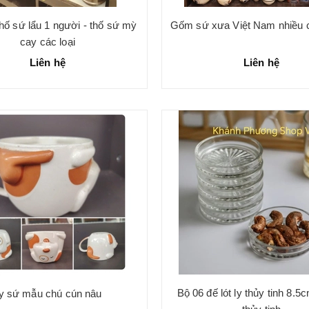
thố sứ lẩu 1 người - thố sứ mỳ
Gốm sứ xưa Việt Nam nhiều c
cay các loại
Liên hệ
Liên hệ
Bộ 06 đế lót ly thủy tinh 8.5cm
y sứ mẫu chú cún nâu