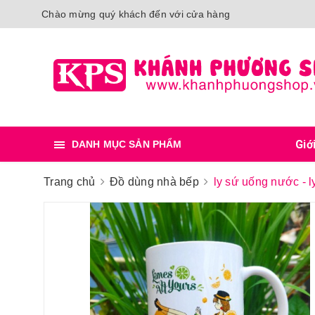
Chào mừng quý khách đến với cửa hàng
Giớ
DANH MỤC SẢN PHẨM
Trang chủ
Đồ dùng nhà bếp
ly sứ uống nước - l