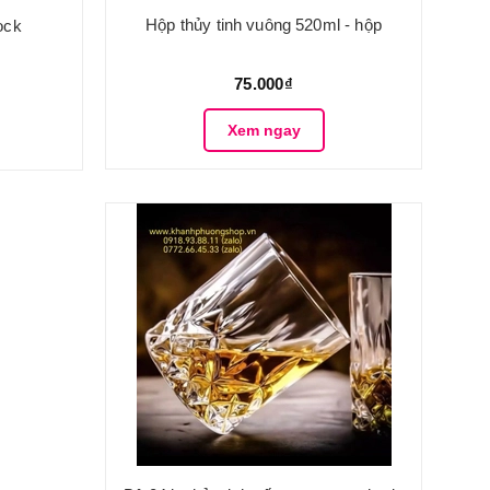
Hộp thủy tinh vuông 520ml - hộp
ock
75.000₫
Xem ngay