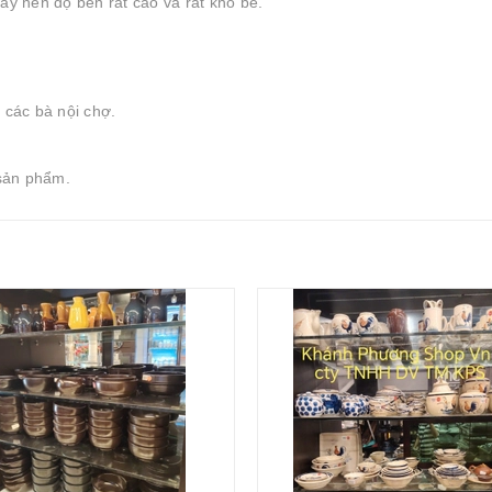
ay nên độ bền rất cao và rất khó bể.
 các bà nội chợ.
sản phẩm.