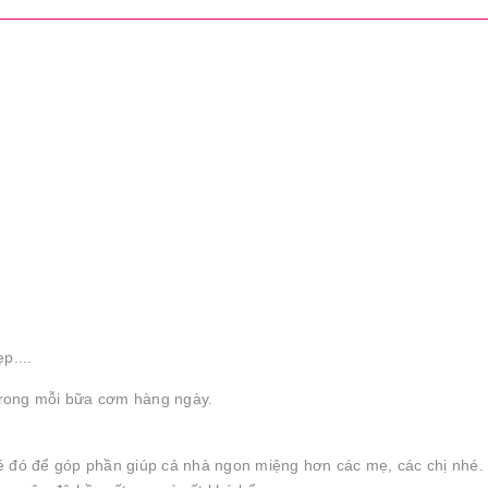
p....
 trong mỗi bữa cơm hàng ngày.
é đó để góp phần giúp cả nhà ngon miệng hơn các mẹ, các chị nhé.