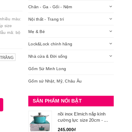
Chăn - Ga - Gối - Nệm
 nhiều màu:
Nội thất - Trang trí
ấp size
Mẹ & Bé
 Mẫu mã: bộ
Lock&Lock chính hãng
Nhà cửa & Đời sống
 TRĂNG
Gốm Sứ Minh Long
Gốm sứ Nhật, Mỹ, Châu Âu
SẢN PHẨM NỔI BẬT
nồi inox Elmich nắp kính
cường lực size 20cm - ...
245.000₫