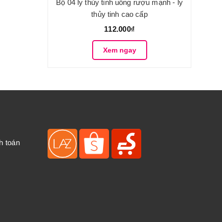
Bộ 04 ly thủy tinh uống rượu mạnh - ly
thủy tinh cao cấp
112.000₫
Xem ngay
h toán