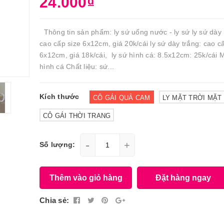
24.000₫
Thông tin sản phẩm: ly sứ uống nước - ly sứ ly sứ dày
cao cấp size 6x12cm, giá 20k/cái ly sứ dày trắng: cao c
6x12cm, giá 18k/cái, ly sứ hình cá: 8.5x12cm: 25k/cái
hình cá Chất liệu: sứ...
Kích thước
CÔ GÁI QUẢ CAM
LY MẶT TRỜI MẶT
CÔ GÁI THỜI TRANG
-
+
Số lượng:
Thêm vào giỏ hàng
Đặt hàng ngay
Chia sẻ: