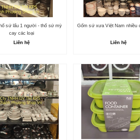
thố sứ lẩu 1 người - thố sứ mỳ
Gốm sứ xưa Việt Nam nhiều c
cay các loại
Liên hệ
Liên hệ