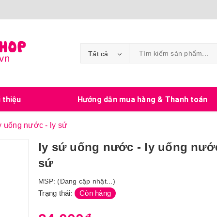
Tất cả
i thiệu
Hướng dẫn mua hàng & Thanh toán
y uống nước - ly sứ
ly sứ uống nước - ly uống nước
sứ
MSP:
(Đang cập nhật...)
Trạng thái:
Còn hàng