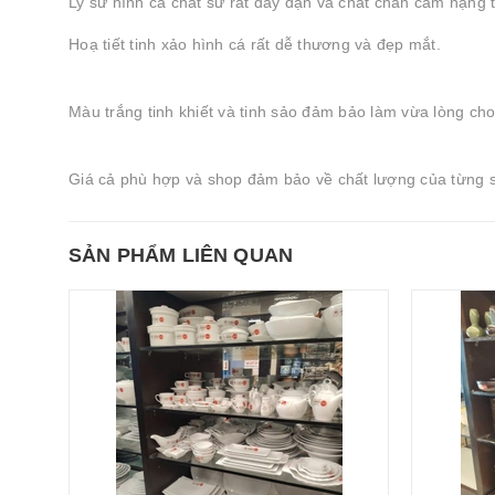
Ly sứ hình cá chất sứ rất dày dặn và chất chắn cầm nặng t
Hoạ tiết tinh xảo hình cá rất dễ thương và đẹp mắt.
Màu trắng tinh khiết và tinh sảo đảm bảo làm vừa lòng cho
Giá cả phù hợp và shop đảm bảo về chất lượng của từng 
SẢN PHẨM LIÊN QUAN