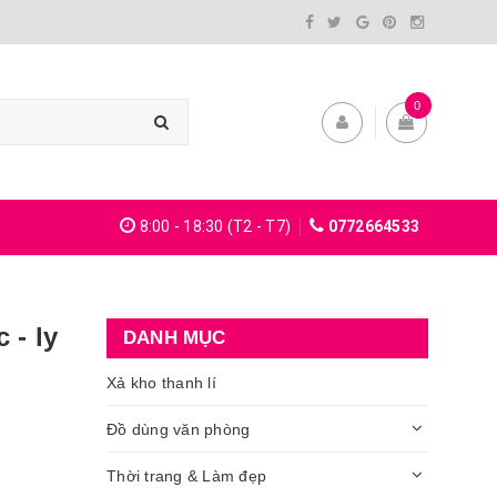
0
8:00 - 18:30 (T2 - T7)
0772664533
 - ly
DANH MỤC
Xả kho thanh lí
Đồ dùng văn phòng
Thời trang & Làm đẹp