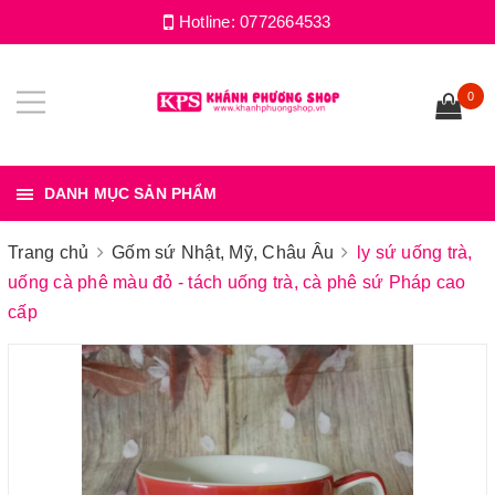
Hotline:
0772664533
0
DANH MỤC SẢN PHẨM
Trang chủ
Gốm sứ Nhật, Mỹ, Châu Âu
ly sứ uống trà,
uống cà phê màu đỏ - tách uống trà, cà phê sứ Pháp cao
cấp