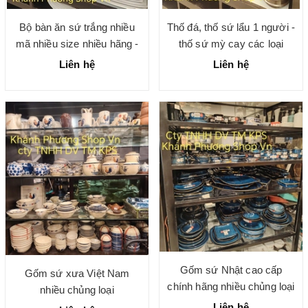
Bộ bàn ăn sứ trắng nhiều
Thố đá, thố sứ lẩu 1 người -
mã nhiều size nhiều hãng -
thố sứ mỳ cay các loại
gốm sứ chính hãng cao cấp
Liên hệ
Liên hệ
Gốm sứ Nhật cao cấp
Gốm sứ xưa Việt Nam
chính hãng nhiều chủng loại
nhiều chủng loại
Liên hệ