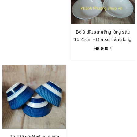
Bộ 3 dĩa sứ trắng lòng sâu
15,21cm - Dĩa sứ trắng lòng
sâu
68.800₫
Bộ 3 tô sứ Nhật cao cấp