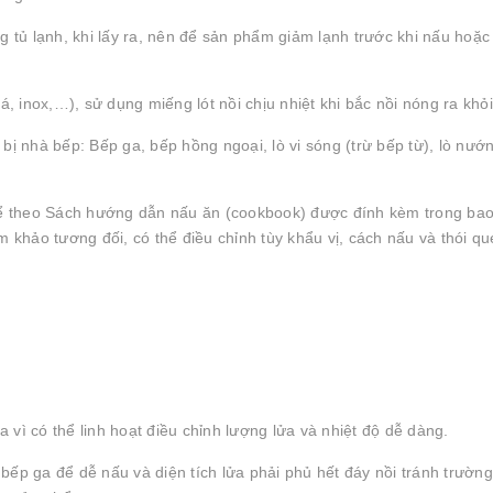
tủ lạnh, khi lấy ra, nên để sản phẩm giảm lạnh trước khi nấu hoặc
á, inox,…), sử dụng miếng lót nồi chịu nhiệt khi bắc nồi nóng ra khỏ
ị nhà bếp: Bếp ga, bếp hồng ngoại, lò vi sóng (trừ bếp từ), lò nướn
thể theo Sách hướng dẫn nấu ăn (cookbook) được đính kèm trong bao
khảo tương đối, có thể điều chỉnh tùy khẩu vị, cách nấu và thói q
vì có thể linh hoạt điều chỉnh lượng lửa và nhiệt độ dễ dàng.
ếp ga để dễ nấu và diện tích lửa phải phủ hết đáy nồi tránh trường