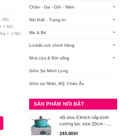
Chăn - Ga - Gối - Nệm
1 Nồi
Nội thất - Trang trí
+ 1 Nồi
Mẹ & Bé
kg + 1 Nồi
Lock&Lock chính hãng
Nhà cửa & Đời sống
Gốm Sứ Minh Long
Gốm sứ Nhật, Mỹ, Châu Âu
SẢN PHẨM NỔI BẬT
nồi inox Elmich nắp kính
cường lực size 20cm - ...
245.000₫