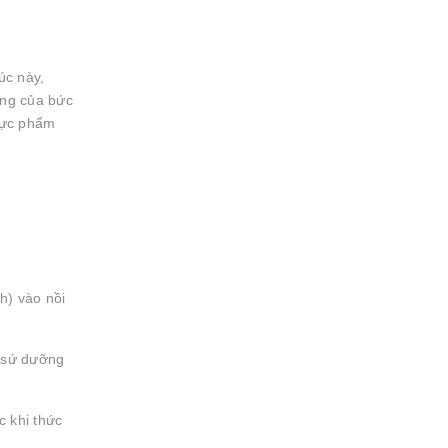
úc này,
ộng của bức
thực phẩm
h) vào nồi
m sứ dưỡng
c khi thức