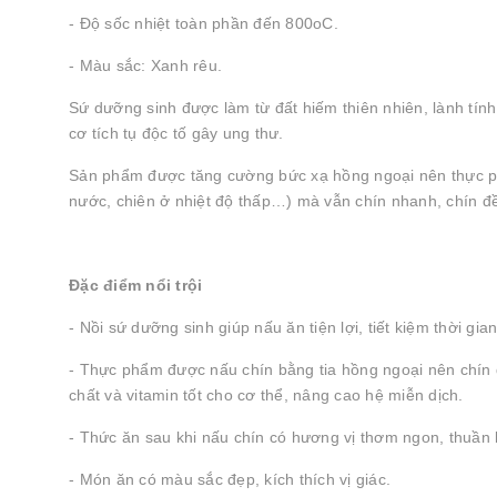
- Độ sốc nhiệt toàn phần đến 800oC.
- Màu sắc: Xanh rêu.
Sứ dưỡng sinh được làm từ đất hiếm thiên nhiên, lành tí
cơ tích tụ độc tố gây ung thư.
Sản phẩm được tăng cường bức xạ hồng ngoại nên thực ph
nước, chiên ở nhiệt độ thấp…) mà vẫn chín nhanh, chín đề
Đặc điểm nổi trội
- Nồi sứ dưỡng sinh giúp nấu ăn tiện lợi, tiết kiệm thời gia
- Thực phẩm được nấu chín bằng tia hồng ngoại nên chín đ
chất và vitamin tốt cho cơ thể, nâng cao hệ miễn dịch.
- Thức ăn sau khi nấu chín có hương vị thơm ngon, thuần k
- Món ăn có màu sắc đẹp, kích thích vị giác.