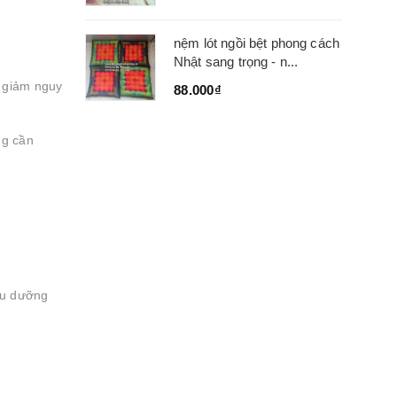
nệm lót ngồi bệt phong cách
Nhật sang trọng - n...
p giảm nguy
88.000₫
ng cần
ều dưỡng