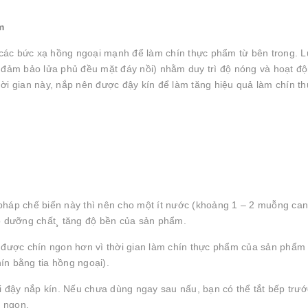
ẩm
a các bức xạ hồng ngoại mạnh để làm chín thực phẩm từ bên trong. L
n đảm bảo lửa phủ đều mặt đáy nồi) nhằm duy trì độ nóng và hoạt đ
 thời gian này, nắp nên được đậy kín để làm tăng hiệu quả làm chín 
pháp chế biến này thì nên cho một ít nước (khoảng 1 – 2 muỗng can
 dưỡng chất¸ tăng độ bền của sản phẩm.
m được chín ngon hơn vì thời gian làm chín thực phẩm của sản phẩ
ín bằng tia hồng ngoại).
i đậy nắp kín. Nếu chưa dùng ngay sau nấu, bạn có thể tắt bếp trướ
n ngon.