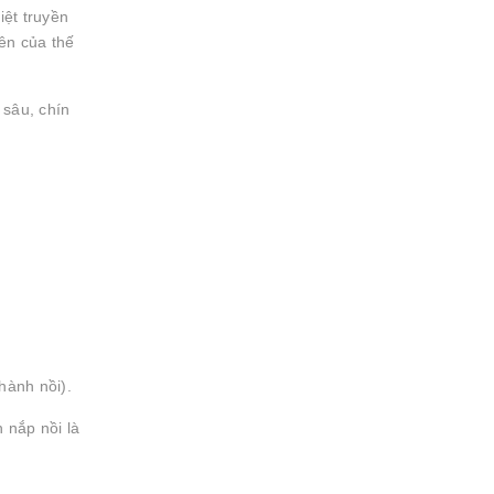
iệt truyền
ên của thế
 sâu, chín
hành nồi).
 nắp nồi là