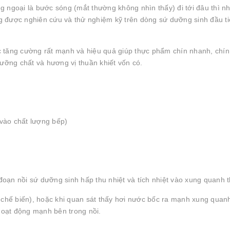
 ngoại là bước sóng (mắt thường không nhìn thấy) đi tới đâu thì nh
ăng được nghiên cứu và thử nghiệm kỹ trên dòng sứ dưỡng sinh đầu ti
 tăng cường rất mạnh và hiệu quả giúp thực phẩm chín nhanh, chín
ưỡng chất và hương vị thuần khiết vốn có.
 vào chất lượng bếp)
 đoạn nồi sứ dưỡng sinh hấp thu nhiệt và tích nhiệt vào xung quanh t
 chế biến), hoặc khi quan sát thấy hơi nước bốc ra mạnh xung quanh
 hoạt động mạnh bên trong nồi.