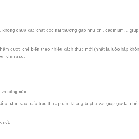
nh, không chứa các chất độc hại thường gặp như chì, cadmium… giú
ẩm được chế biến theo nhiều cách thức mới (nhất là luộc/hấp khô
u, chín sâu.
n và công sức.
ều, chín sâu, cấu trúc thực phẩm không bị phá vỡ, giúp giữ lại nhi
hiết.