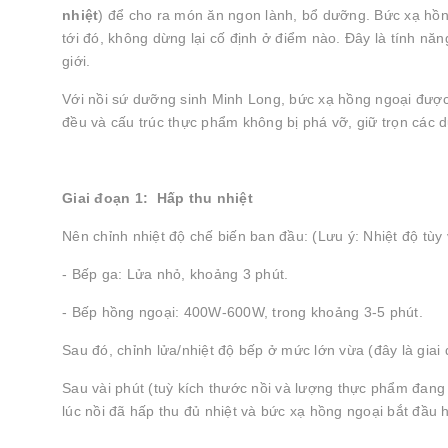
nhiệt
) để cho ra món ăn ngon lành, bổ dưỡng. Bức xạ hồng
tới đó, không dừng lại cố định ở điểm nào. Đây là tính n
giới.
Với nồi sứ dưỡng sinh Minh Long, bức xạ hồng ngoại được
đều và cấu trúc thực phẩm không bị phá vỡ, giữ trọn các d
Giai đoạn 1: Hấp thu nhiệt
Nên chỉnh nhiệt độ chế biến ban đầu: (Lưu ý: Nhiệt độ tùy
- Bếp ga: Lửa nhỏ, khoảng 3 phút.
- Bếp hồng ngoại: 400W-600W, trong khoảng 3-5 phút.
Sau đó, chỉnh lửa/nhiệt độ bếp ở mức lớn vừa (đây là giai
Sau vài phút (tuỳ kích thước nồi và lượng thực phẩm đang
lúc nồi đã hấp thu đủ nhiệt và bức xạ hồng ngoại bắt đầu