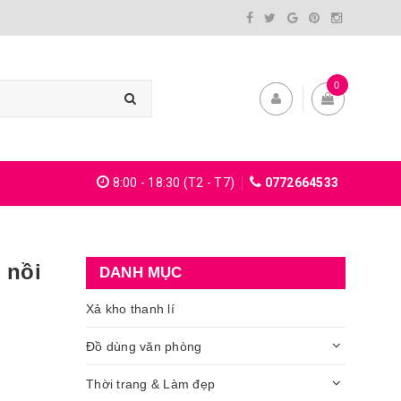
0
8:00 - 18:30 (T2 - T7)
0772664533
 nồi
DANH MỤC
Xả kho thanh lí
Đồ dùng văn phòng
Thời trang & Làm đẹp