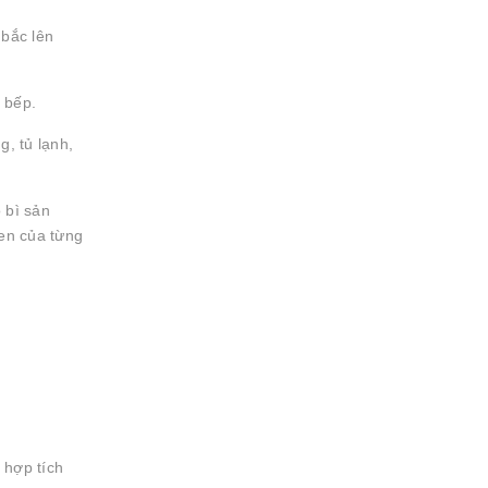
 bắc lên
i bếp.
g, tủ lạnh,
 bì sản
uen của từng
 hợp tích