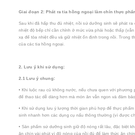
Giai đoạn 2: Phát ra tia hồng ngoại làm chín thực ph
Sau khi đã hấp thu đủ nhiệt, nồi sứ dưỡng sinh sẽ phát r
nhiệt độ bếp chỉ cần chỉnh ở mức vừa phải hoặc thấp (vẫ
xạ để tỏa nhiệt đều và giữ nhiệt ổn định trong nồi. Trong
của các tia hồng ngoại.
2. Lưu ý khi sử dụng:
2.1 Lưu ý chung:
• Khi luộc rau củ không nước, nếu chưa quen với phương 
để thao tác dễ dàng hơn mà món ăn vẫn ngon và đảm bảo
• Khi sử dụng lưu ý lượng thời gian phù hợp để thực phẩ
sinh nhanh hơn các dụng cụ nấu thông thường (vì được ch
• Sản phẩm sứ dưỡng sinh giữ độ nóng rất lâu, đặc biệt kh
ăn chín vài phút vì độ nóng của nồi đủ để làm thức ăn chí