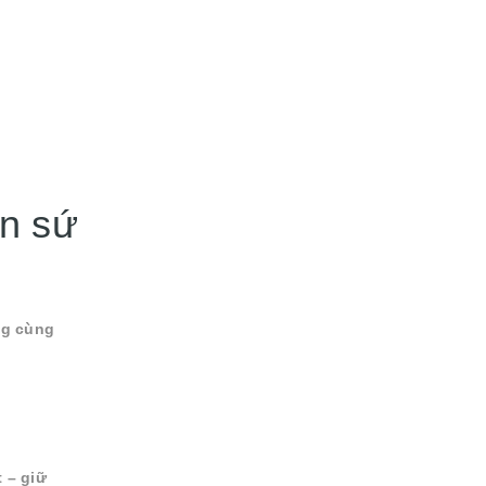
n sứ
ng cùng
t – giữ