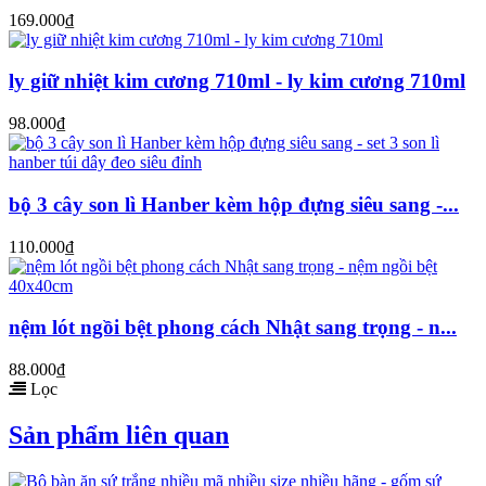
169.000₫
ly giữ nhiệt kim cương 710ml - ly kim cương 710ml
98.000₫
bộ 3 cây son lì Hanber kèm hộp đựng siêu sang -...
110.000₫
nệm lót ngồi bệt phong cách Nhật sang trọng - n...
88.000₫
Lọc
Sản phẩm liên quan