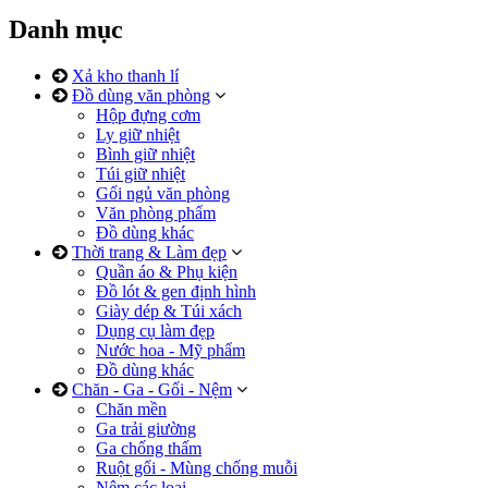
Danh mục
Xả kho thanh lí
Đồ dùng văn phòng
Hộp đựng cơm
Ly giữ nhiệt
Bình giữ nhiệt
Túi giữ nhiệt
Gối ngủ văn phòng
Văn phòng phẩm
Đồ dùng khác
Thời trang & Làm đẹp
Quần áo & Phụ kiện
Đồ lót & gen định hình
Giày dép & Túi xách
Dụng cụ làm đẹp
Nước hoa - Mỹ phẩm
Đồ dùng khác
Chăn - Ga - Gối - Nệm
Chăn mền
Ga trải giường
Ga chống thấm
Ruột gối - Mùng chống muỗi
Nệm các loại