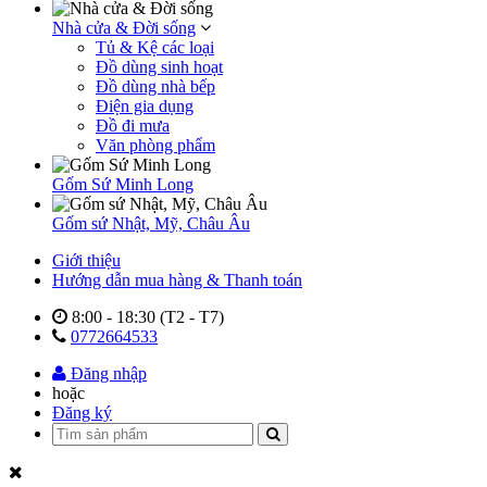
Nhà cửa & Đời sống
Tủ & Kệ các loại
Đồ dùng sinh hoạt
Đồ dùng nhà bếp
Điện gia dụng
Đồ đi mưa
Văn phòng phẩm
Gốm Sứ Minh Long
Gốm sứ Nhật, Mỹ, Châu Âu
Giới thiệu
Hướng dẫn mua hàng & Thanh toán
8:00 - 18:30 (T2 - T7)
0772664533
Đăng nhập
hoặc
Đăng ký