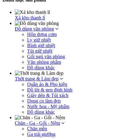
Xả kho thanh lí
Đồ dùng văn phòng
Hộp đựng cơm
Ly giữ nhiệt
Bình giữ nhiệt
Túi giữ nhiệt
Gối ngủ văn phòng
Văn phòng phẩm
Đồ dùng khác
Thời trang & Làm đẹp
Quần áo & Phụ kiện
Đồ lót & gen định hình
Giày dép & Túi xách
Dụng cụ làm đẹp
Nước hoa - Mỹ phẩm
Đồ dùng khác
Chăn - Ga - Gối - Nệm
Chăn mền
Ga trải giường