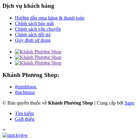
Dịch vụ khách hàng
Hướng dẫn mua hàng & thanh toán
Chính sách bảo mật
Chính sách vận chuyển
Chính sách đổi trả
Quy định sử dụng
Khánh Phương Shop:
#minhlong
,
#tachtrasu
© Bản quyền thuộc về
Khánh Phương Shop
|
Cung cấp bởi
Sapo
Tìm kiếm
Giới thiệu