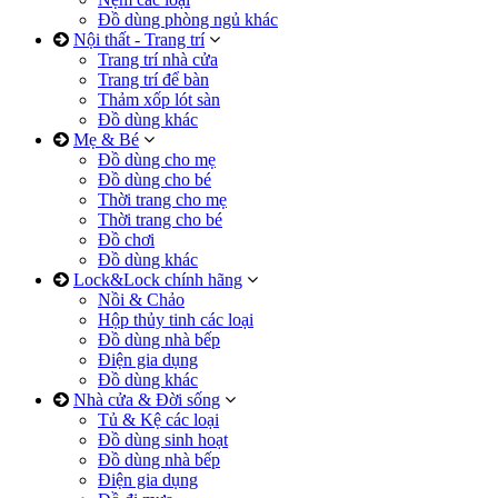
Đồ dùng phòng ngủ khác
Nội thất - Trang trí
Trang trí nhà cửa
Trang trí để bàn
Thảm xốp lót sàn
Đồ dùng khác
Mẹ & Bé
Đồ dùng cho mẹ
Đồ dùng cho bé
Thời trang cho mẹ
Thời trang cho bé
Đồ chơi
Đồ dùng khác
Lock&Lock chính hãng
Nồi & Chảo
Hộp thủy tinh các loại
Đồ dùng nhà bếp
Điện gia dụng
Đồ dùng khác
Nhà cửa & Đời sống
Tủ & Kệ các loại
Đồ dùng sinh hoạt
Đồ dùng nhà bếp
Điện gia dụng