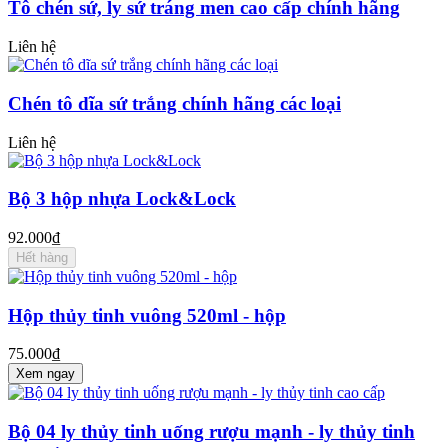
Tô chén sứ, ly sứ tráng men cao cấp chính hãng
Liên hệ
Chén tô dĩa sứ trắng chính hãng các loại
Liên hệ
Bộ 3 hộp nhựa Lock&Lock
92.000₫
Hết hàng
Hộp thủy tinh vuông 520ml - hộp
75.000₫
Xem ngay
Bộ 04 ly thủy tinh uống rượu mạnh - ly thủy tinh