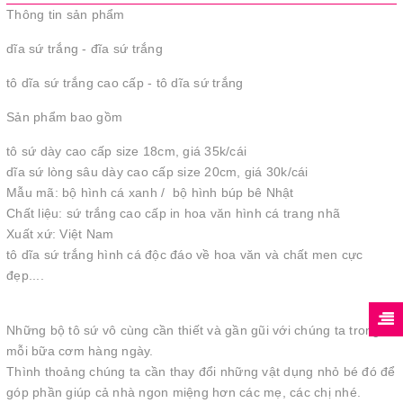
Thông tin sản phẩm
dĩa sứ trắng - đĩa sứ trắng
tô dĩa sứ trắng cao cấp - tô dĩa sứ trắng
Sản phẩm bao gồm
tô sứ dày cao cấp size 18cm, giá 35k/cái
dĩa sứ lòng sâu dày cao cấp size 20cm, giá 30k/cái
Mẫu mã: bộ hình cá xanh / bộ hình búp bê Nhật
Chất liệu: sứ trắng cao cấp in hoa văn hình cá trang nhã
Xuất xứ: Việt Nam
tô dĩa sứ trắng hình cá độc đáo về hoa văn và chất men cực
đẹp....
Những bộ tô sứ vô cùng cần thiết và gần gũi với chúng ta trong
mỗi bữa cơm hàng ngày.
Thình thoảng chúng ta cần thay đổi những vật dụng nhỏ bé đó để
góp phần giúp cả nhà ngon miệng hơn các mẹ, các chị nhé.