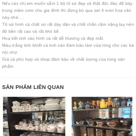
Nếu các chị em muốn sắm 1 bộ tô sứ đẹp và thật độc đáo để bày
trong mâm cơm cho gia đình thì đừng bỏ qua set 4 món hoa văn
này nhé.....
Tô sứ hình cá chất sứ rất dày dặn và chất chắn cầm nặng tay nên
độ bền rất cao và rất khó bể .
Hoạ tiết tinh xảo hình cá rất dễ thương và đẹp mắt.
Màu trắng tinh khiết và tinh sảo đảm bảo làm vừa lòng cho các bà
nội chợ.
Giá cả phù hợp và shop đảm bảo về chất lượng của từng sản
phẩm.
SẢN PHẨM LIÊN QUAN