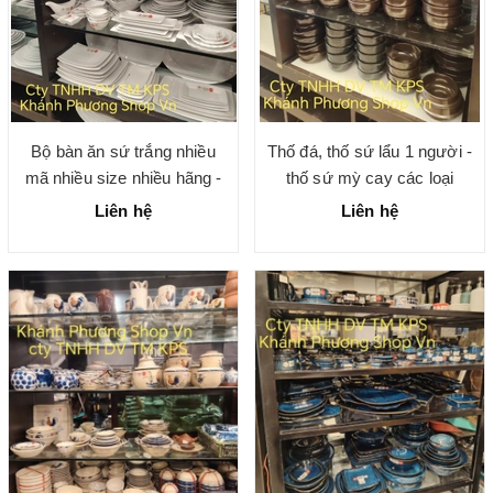
Bộ bàn ăn sứ trắng nhiều
Thố đá, thố sứ lẩu 1 người -
mã nhiều size nhiều hãng -
thố sứ mỳ cay các loại
gốm sứ chính hãng cao cấp
Liên hệ
Liên hệ