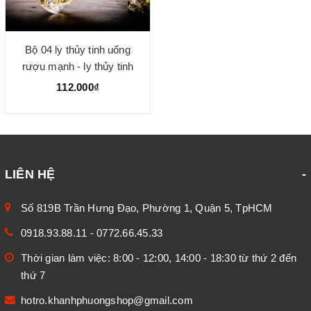
Bộ 04 ly thủy tinh uống
rượu mạnh - ly thủy tinh
cao cấp
112.000₫
LIÊN HỆ
Số 819B Trần Hưng Đạo, Phường 1, Quận 5, TpHCM
0918.93.88.11
-
0772.66.45.33
Thời gian làm việc: 8:00 - 12:00, 14:00 - 18:30 từ thứ 2 đến
thứ 7
hotro.khanhphuongshop@gmail.com