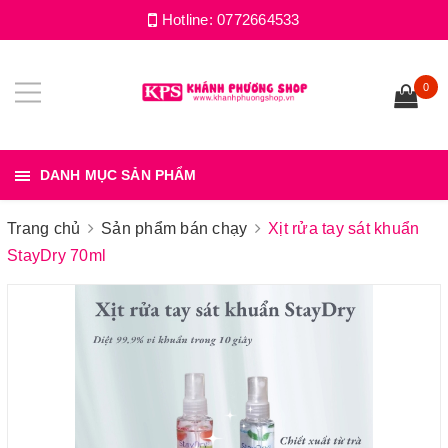
Hotline:
0772664533
0
DANH MỤC SẢN PHẨM
Trang chủ
Sản phẩm bán chạy
Xịt rửa tay sát khuẩn
StayDry 70ml