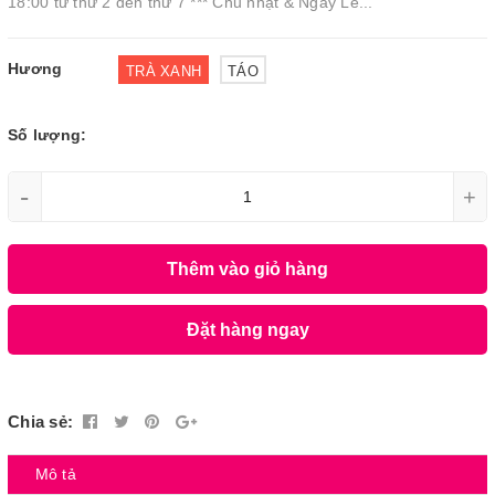
18:00 từ thứ 2 đến thứ 7 *** Chủ nhật & Ngày Lễ...
Hương
TRÀ XANH
TÁO
Số lượng:
-
+
Thêm vào giỏ hàng
Đặt hàng ngay
Chia sẻ:
Mô tả