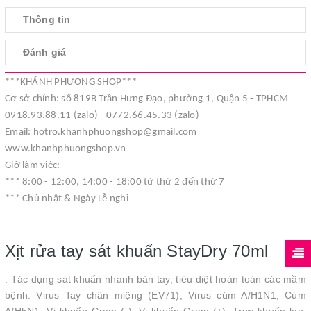
Thông tin
Đánh giá
***KHÁNH PHƯƠNG SHOP***
Cơ sở chính: số 819B Trần Hưng Đạo, phường 1, Quận 5 - TPHCM
0918.93.88.11 (zalo) - 0772.66.45.33 (zalo)
Email: hotro.khanhphuongshop@gmail.com
www.khanhphuongshop.vn
Giờ làm việc:
*** 8:00 - 12:00, 14:00 - 18:00 từ thứ 2 đến thứ 7
*** Chủ nhật & Ngày Lễ nghỉ
Xịt rửa tay sát khuẩn StayDry 70ml
. Tác dụng sát khuẩn nhanh bàn tay, tiêu diệt hoàn toàn các mầm
bệnh: Virus Tay chân miệng (EV71), Virus cúm A/H1N1, Cúm