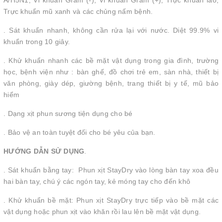
A/H5N1, Vi khuẩn Gram (-), Vi khuẩn Gram (+), Trực khuẩn lao,
Trực khuẩn mũ xanh và các chủng nấm bệnh.
. Sát khuẩn nhanh, không cần rửa lại với nước. Diệt 99.9% vi
khuẩn trong 10 giây.
. Khử khuẩn nhanh các bề mặt vật dụng trong gia đình, trường
học, bệnh viện như : bàn ghế, đồ chơi trẻ em, sàn nhà, thiết bị
văn phòng, giày dép, giường bệnh, trang thiết bị y tế, mũ bảo
hiểm
. Dạng xịt phun sương tiện dụng cho bé
. Bảo vệ an toàn tuyệt đối cho bé yêu của bạn.
HƯỚNG DẪN SỬ DỤNG
.
. Sát khuẩn bằng tay: Phun xịt StayDry vào lòng bàn tay xoa đều
hai bàn tay, chú ý các ngón tay, kẻ móng tay cho đến khô
. Khử khuẩn bề mặt: Phun xịt StayDry trực tiếp vào bề mặt các
vật dụng hoặc phun xịt vào khăn rồi lau lên bề mặt vật dụng.