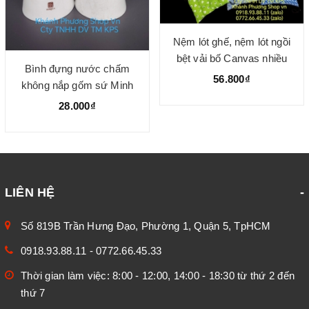
Nệm lót ghế, nệm lót ngồi
bệt vải bố Canvas nhiều
Bình đựng nước chấm
size, nhiều mẫu
56.800₫
không nắp gốm sứ Minh
Long
28.000₫
LIÊN HỆ
Số 819B Trần Hưng Đạo, Phường 1, Quận 5, TpHCM
0918.93.88.11
-
0772.66.45.33
Thời gian làm việc: 8:00 - 12:00, 14:00 - 18:30 từ thứ 2 đến
thứ 7