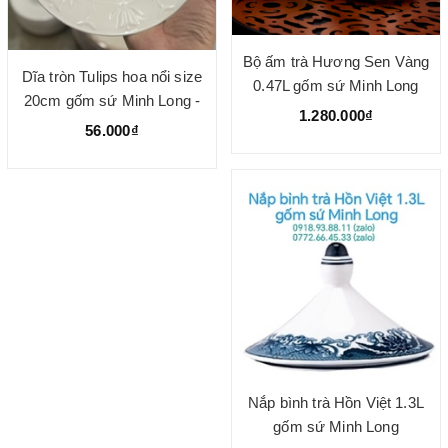
Bộ ấm trà Hương Sen Vàng
Dĩa tròn Tulips hoa nổi size
0.47L gốm sứ Minh Long
20cm gốm sứ Minh Long -
1.280.000₫
dĩa lòng sâu
56.000₫
Nắp bình trà Hồn Việt 1.3L
gốm sứ Minh Long