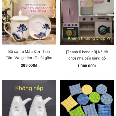
Bộ ca trà Mẫu Đơn Tịnh
[Thanh lí hàng cũ] Kệ đồ
Tâm Vàng kèm dĩa lót gốm
chơi nhà bếp bằng gỗ
sứ Minh Long
102x102x30cm
268.000₫
1.000.000₫