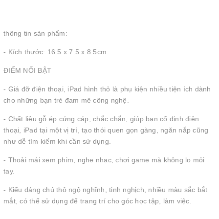
thông tin sản phẩm:
- Kích thước: 16.5 x 7.5 x 8.5cm
ĐIỂM NỔI BẬT
- Giá đỡ điện thoại, iPad hình thỏ là phụ kiện nhiều tiện ích dành
cho những bạn trẻ đam mê công nghệ.
- Chất liệu gỗ ép cứng cáp, chắc chắn, giúp bạn cố định điện
thoại, iPad tại một vị trí, tạo thói quen gọn gàng, ngăn nắp cũng
như dễ tìm kiếm khi cần sử dụng.
- Thoải mái xem phim, nghe nhạc, chơi game mà không lo mỏi
tay.
- Kiểu dáng chú thỏ ngộ nghĩnh, tinh nghịch, nhiều màu sắc bắt
mắt, có thể sử dụng để trang trí cho góc học tập, làm việc.