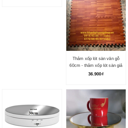
Thảm xốp lót sàn vân gỗ
60cm - thảm xốp lót sàn giả
gỗ size 60cm
36.900₫