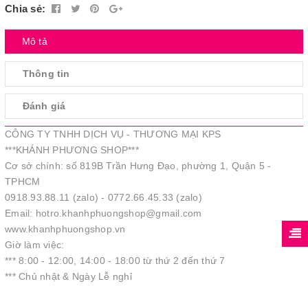
Chia sẻ:
Mô tả
Thông tin
Đánh giá
CÔNG TY TNHH DỊCH VỤ - THƯƠNG MẠI KPS
***KHÁNH PHƯƠNG SHOP***
Cơ sở chính: số 819B Trần Hưng Đạo, phường 1, Quận 5 -
TPHCM
0918.93.88.11 (zalo) - 0772.66.45.33 (zalo)
Email: hotro.khanhphuongshop@gmail.com
www.khanhphuongshop.vn
Giờ làm việc:
*** 8:00 - 12:00, 14:00 - 18:00 từ thứ 2 đến thứ 7
*** Chủ nhật & Ngày Lễ nghỉ