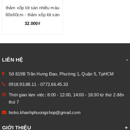
thảm xốp lót sàn nhiều màu
60x60cm - thảm xốp lót sàn
nhiều màu
32.000₫
LIÊN HỆ
Số 819B Trần Hưng Đạo, Phường 1, Quận 5, TpHCM
0918.93.88.11
-
0772.66.45.33
Thời gian làm việc: 8:00 - 12:00, 14:00 - 18:30 từ thứ 2 đến
thứ 7
hotro.khanhphuongshop@gmail.com
GIỚI THIỆU