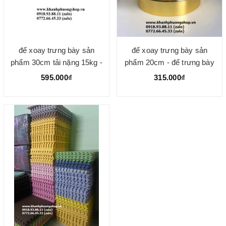
đế xoay trưng bày sản
đế xoay trưng bày sản
phẩm 30cm tải nặng 15kg -
phẩm 20cm - đế trưng bày
đế xoay trưng bày sản
sản phẩm
595.000₫
315.000₫
phẩm mặt kiếng