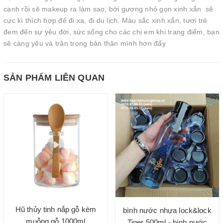
cạnh rồi sẽ makeup ra làm sao, bởi gương nhỏ gọn xinh xắn sẽ
cực kì thích hợp để đi xa, đi du lịch. Màu sắc xinh xắn, tươi trẻ
đem đến sự yêu đời, sức sống cho các chị em khi trang điểm, bạn
sẽ càng yêu và trân trọng bản thân mình hơn đấy
SẢN PHẨM LIÊN QUAN
Hũ thủy tinh nắp gỗ kèm
bình nước nhựa lock&lock
muỗng gỗ 1000ml
Tiger 500ml - bình nước