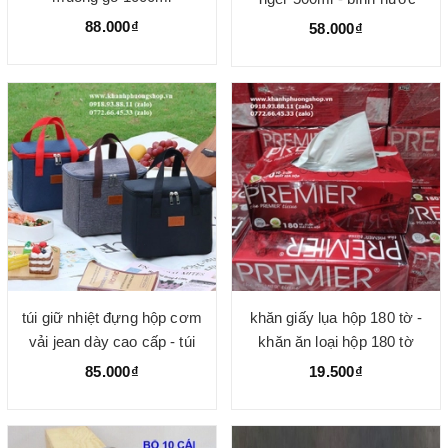
nhựa tritan lock&lock 500ml
88.000₫
58.000₫
túi giữ nhiệt đựng hộp cơm
khăn giấy lụa hộp 180 tờ -
vải jean dày cao cấp - túi
khăn ăn loại hộp 180 tờ
giữ nhiệt đựng cơm
85.000₫
19.500₫