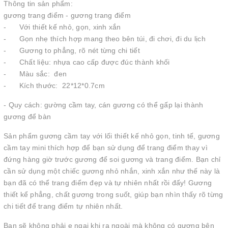
Thông tin sản phẩm:
gương trang điểm - gương trang điểm
- Với thiết kế nhỏ, gọn, xinh xắn
- Gọn nhẹ thích hợp mang theo bên túi, đi chơi, đi du lịch
- Gương to phẳng, rõ nét từng chi tiết
- Chất liệu: nhựa cao cấp được đúc thành khối
- Màu sắc: đen
- Kích thước: 22*12*0.7cm
- Quy cách: gường cầm tay, cán gương có thể gấp lại thành
gương để bàn
Sản phẩm gương cầm tay với lối thiết kế nhỏ gọn, tinh tế, gương
cầm tay mini thích hợp để bạn sử dụng để trang điểm thay vì
đứng hàng giờ trước gương để soi gương và trang điểm. Bạn chỉ
cần sử dụng một chiếc gương nhỏ nhắn, xinh xắn như thế này là
bạn đã có thể trang điểm đẹp và tự nhiên nhất rồi đấy! Gương
thiết kể phẳng, chất gương trong suốt, giúp bạn nhìn thấy rõ từng
chi tiết để trang điểm tự nhiên nhất.
Bạn sẽ không phải e ngại khi ra ngoài mà không có gương bên