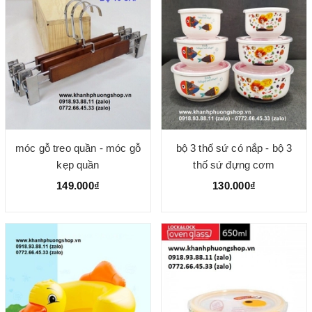
móc gỗ treo quần - móc gỗ
bộ 3 thố sứ có nắp - bộ 3
kẹp quần
thố sứ đựng cơm
149.000₫
130.000₫