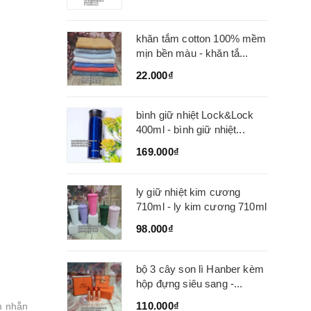
khăn tắm cotton 100% mềm
mịn bền màu - khăn tắ...
22.000₫
bình giữ nhiệt Lock&Lock
400ml - bình giữ nhiệt...
169.000₫
ly giữ nhiệt kim cương
710ml - ly kim cương 710ml
98.000₫
bộ 3 cây son lì Hanber kèm
hộp đựng siêu sang -...
110.000₫
m nhẵn