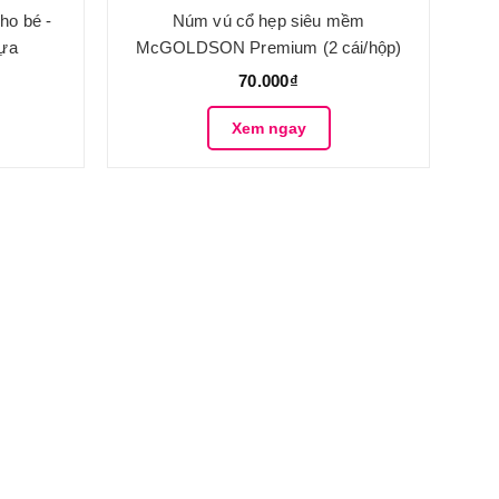
ho bé -
Núm vú cổ hẹp siêu mềm
hựa
McGOLDSON Premium (2 cái/hộp)
70.000₫
Xem ngay