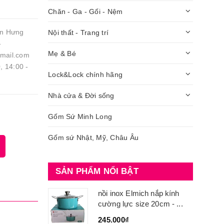
Chăn - Ga - Gối - Nệm
ần Hưng
Nội thất - Trang trí
-
Mẹ & Bé
gmail.com
, 14:00 -
Lock&Lock chính hãng
Nhà cửa & Đời sống
Gốm Sứ Minh Long
Gốm sứ Nhật, Mỹ, Châu Âu
SẢN PHẨM NỔI BẬT
nồi inox Elmich nắp kính
cường lực size 20cm - ...
245.000₫