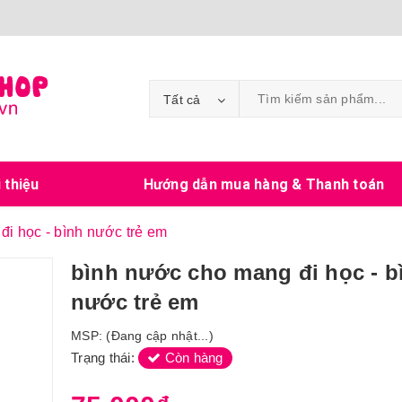
Tất cả
i thiệu
Hướng dẫn mua hàng & Thanh toán
đi học - bình nước trẻ em
bình nước cho mang đi học - b
nước trẻ em
MSP:
(Đang cập nhật...)
Trạng thái:
Còn hàng