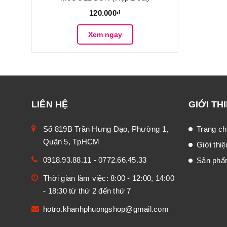
120.000₫
Xem ngay
LIÊN HỆ
GIỚI TH
Số 819B Trần Hưng Đạo, Phường 1,
Trang ch
Quận 5, TpHCM
Giới thiệ
0918.93.88.11
-
0772.66.45.33
Sản ph
Thời gian làm việc: 8:00 - 12:00, 14:00
- 18:30 từ thứ 2 đến thứ 7
hotro.khanhphuongshop@gmail.com