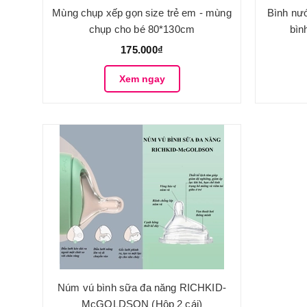
Mùng chụp xếp gọn size trẻ em - mùng
Bình nư
chụp cho bé 80*130cm
bìn
175.000₫
Xem ngay
Núm vú bình sữa đa năng RICHKID-
McGOLDSON (Hộp 2 cái)