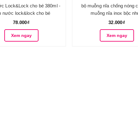
ớc Lock&Lock cho bé 380ml -
bộ muỗng nĩa chống nóng c
h nước lock&lock cho bé
muỗng nĩa inox bộc n
78.000₫
32.000₫
Xem ngay
Xem ngay