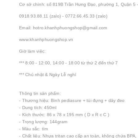
Cơ sở chính: số 819B Trần Hưng Đạo, phường 1, Quận 5
0918.93.88.11 (zalo) - 0772.66.45.33 (zalo)
Email: hotro.khanhphuongshop@gmail.com
www.khanhphuongshop.vn
Giờ làm việc:
*** 8:00 - 12:00, 14:00 - 18:00 từ thứ 2 đến thứ 7
*** Chủ nhật & Ngày Lễ nghỉ
Thông tin sản phẩm:
- Thương hiệu: Bình pediasure + túi đựng + dây đeo
- Dung tích: 450ml
- Kích thước: 86 x 78 x 195 mm ( D x R c C )
- Trọng lượng: 144gram
- Màu sắc: tím
- Chất liệu: Nhựa tritan cao cấp an toàn, không chứa BP