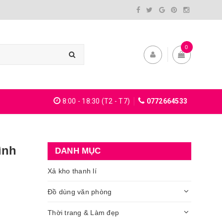
0
8:00 - 18:30 (T2 - T7)
0772664533
ình
DANH MỤC
Xả kho thanh lí
Đồ dùng văn phòng
Thời trang & Làm đẹp