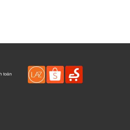
h toán