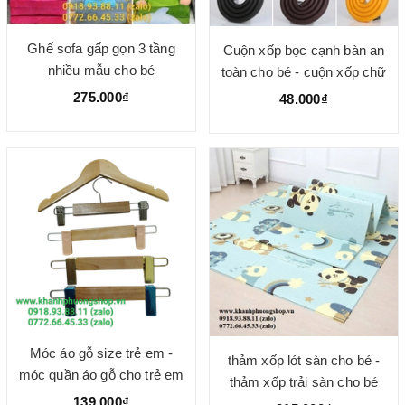
Ghế sofa gấp gọn 3 tầng
Cuộn xốp bọc cạnh bàn an
nhiều mẫu cho bé
toàn cho bé - cuộn xốp chữ
U dài 2m
275.000₫
48.000₫
Móc áo gỗ size trẻ em -
thảm xốp lót sàn cho bé -
móc quần áo gỗ cho trẻ em
thảm xốp trải sàn cho bé
139.000₫