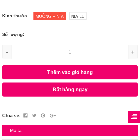
Kích thước
MUỖNG + NĨA
NĨA LẺ
Số lượng:
-
+
Thêm vào giỏ hàng
Đặt hàng ngay
Chia sẻ:
Mô tả