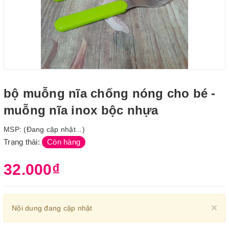
bộ muỗng nĩa chống nóng cho bé -
muỗng nĩa inox bộc nhựa
MSP:
(Đang cập nhật...)
Trạng thái:
Còn hàng
32.000₫
Cl
×
Nội dung đang cập nhật