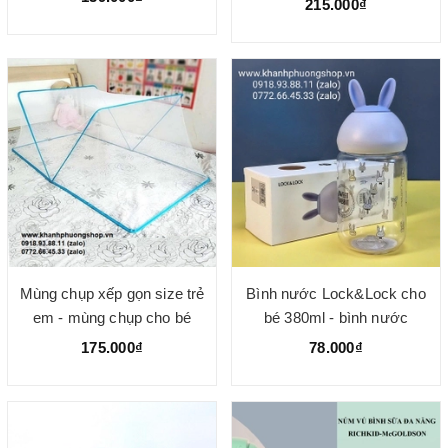
215.000₫
Mùng chụp xếp gọn size trẻ
Bình nước Lock&Lock cho
em - mùng chụp cho bé
bé 380ml - bình nước
80*130cm
lock&lock cho bé
175.000₫
78.000₫