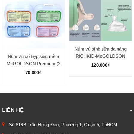
Núm vú bình sữa đa năng
RICHKID-McGOLDSON
Núm vú cổ hẹp siêu mềm
(Hộp 2 cái)
McGOLDSON Premium (2
120.000₫
cái/hộp)
70.000₫
LIÊN HỆ
Số 819B Trần Hưng Đạo, Phường 1, Quận 5, TpHCM