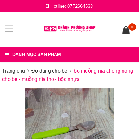
Hotline:
0772664533
0
DANH MỤC SẢN PHẨM
Trang chủ
Đồ dùng cho bé
bộ muỗng nĩa chống nóng
cho bé - muỗng nĩa inox bộc nhựa