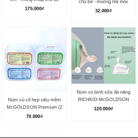
cho bé - muỗng nĩa inox
80*130cm
175.000₫
bộc nhựa
32.000₫
Núm vú bình sữa đa năng
RICHKID-McGOLDSON
Núm vú cổ hẹp siêu mềm
(Hộp 2 cái)
McGOLDSON Premium (2
120.000₫
cái/hộp)
70.000₫