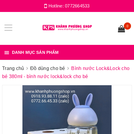
Hotline:
0772664533
0
DANH MỤC SẢN PHẨM
Trang chủ
Đồ dùng cho bé
Bình nước Lock&Lock cho
bé 380ml - bình nước lock&lock cho bé