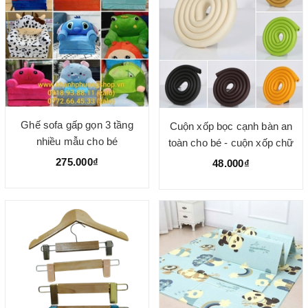
Ghế sofa gấp gọn 3 tầng
Cuộn xốp bọc cạnh bàn an
nhiều mẫu cho bé
toàn cho bé - cuộn xốp chữ
U dài 2m
275.000₫
48.000₫