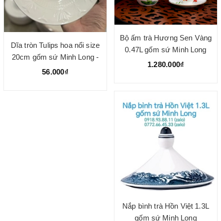
Bộ ấm trà Hương Sen Vàng
Dĩa tròn Tulips hoa nổi size
0.47L gốm sứ Minh Long
20cm gốm sứ Minh Long -
1.280.000₫
dĩa lòng sâu
56.000₫
Nắp bình trà Hồn Việt 1.3L
gốm sứ Minh Long