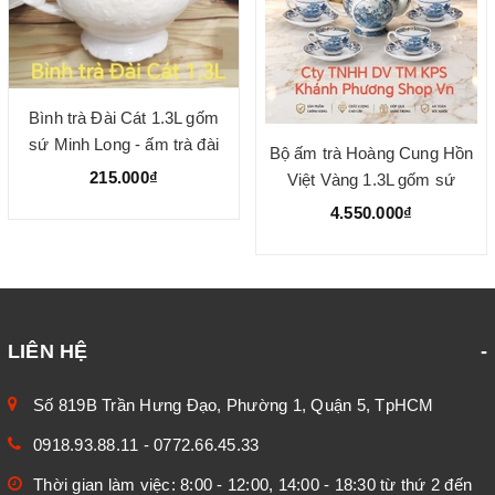
Bình trà Đài Cát 1.3L gốm
sứ Minh Long - ấm trà đài
Bộ ấm trà Hoàng Cung Hồn
cát minh long
215.000₫
Việt Vàng 1.3L gốm sứ
Minh Long
4.550.000₫
LIÊN HỆ
Số 819B Trần Hưng Đạo, Phường 1, Quận 5, TpHCM
0918.93.88.11
-
0772.66.45.33
Thời gian làm việc: 8:00 - 12:00, 14:00 - 18:30 từ thứ 2 đến