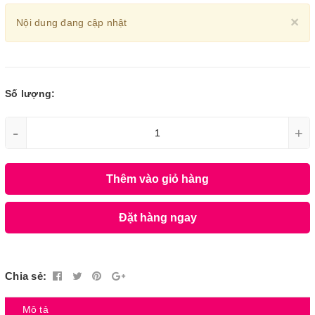
Cl
×
Nội dung đang cập nhật
Số lượng:
-
+
Thêm vào giỏ hàng
Đặt hàng ngay
Chia sẻ:
Mô tả