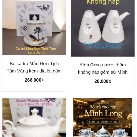
Bộ ca trà Mẫu Đơn Tịnh
Bình đựng nước chấm
Tâm Vàng kèm dĩa lót gốm
không nắp gốm sứ Minh
sứ Minh Long
Long
268.000₫
28.000₫