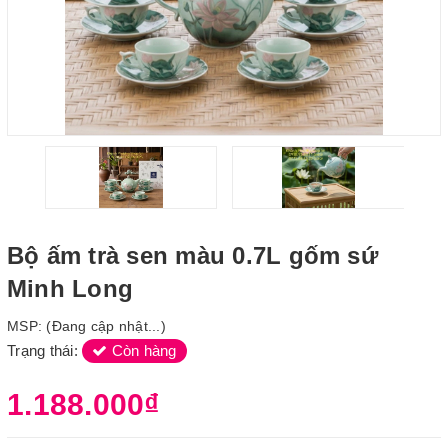
Bộ ấm trà sen màu 0.7L gốm sứ
Minh Long
MSP:
(Đang cập nhật...)
Trạng thái:
Còn hàng
1.188.000₫