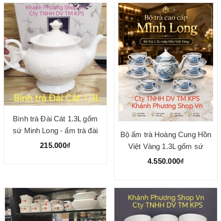
Bình trà Đài Cát 1.3L gốm
sứ Minh Long - ấm trà đài
Bộ ấm trà Hoàng Cung Hồn
cát minh long
215.000₫
Việt Vàng 1.3L gốm sứ
Minh Long
4.550.000₫