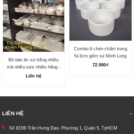
Combo 6 chén chấm trong
5x3cm gốm sứ Minh Long
Bộ bàn ăn sứ trắng nhiều
72.000₫
mã nhiều size nhiều hãng -
gốm sứ chính hãng cao cấp
Liên hệ
LIÊN HỆ
Số 819B Trần Hưng Đạo, Phường 1, Quận 5, TpHCM