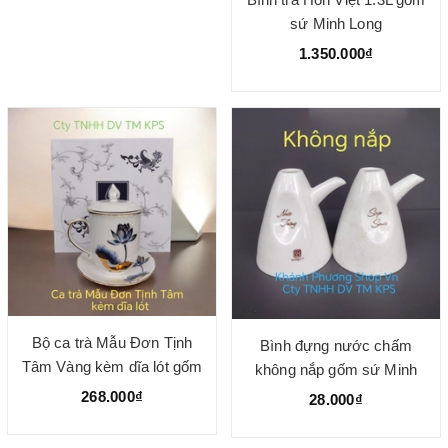
sứ Minh Long
1.350.000₫
Bộ ca trà Mẫu Đơn Tịnh
Bình đựng nước chấm
Tâm Vàng kèm dĩa lót gốm
không nắp gốm sứ Minh
sứ Minh Long
Long
268.000₫
28.000₫