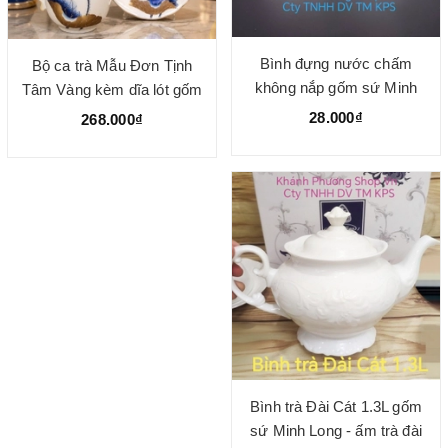
Bình đựng nước chấm
Bộ ca trà Mẫu Đơn Tịnh
không nắp gốm sứ Minh
Tâm Vàng kèm dĩa lót gốm
Long
sứ Minh Long
28.000₫
268.000₫
Bình trà Đài Cát 1.3L gốm
sứ Minh Long - ấm trà đài