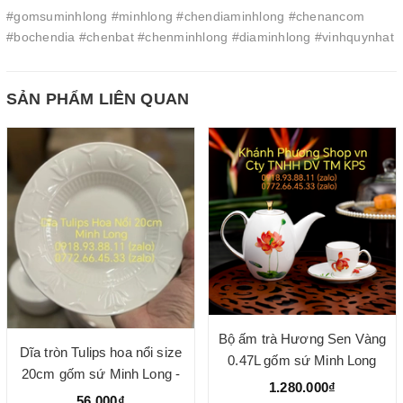
#gomsuminhlong #minhlong #chendiaminhlong #chenancom
#bochendia #chenbat #chenminhlong #diaminhlong #vinhquynhat
SẢN PHẨM LIÊN QUAN
Bộ ấm trà Hương Sen Vàng
Dĩa tròn Tulips hoa nổi size
0.47L gốm sứ Minh Long
20cm gốm sứ Minh Long -
1.280.000₫
dĩa lòng sâu
56.000₫