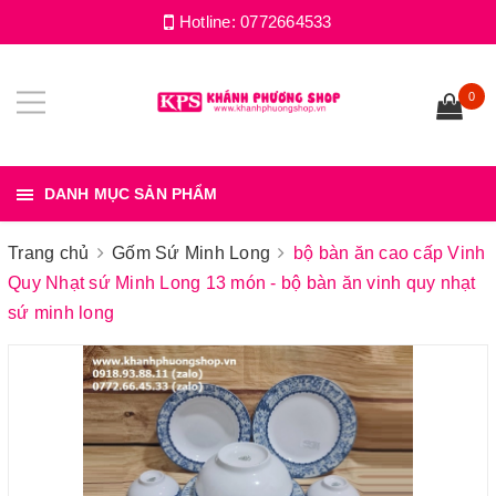
Hotline:
0772664533
0
DANH MỤC SẢN PHẨM
Trang chủ
Gốm Sứ Minh Long
bộ bàn ăn cao cấp Vinh
Quy Nhạt sứ Minh Long 13 món - bộ bàn ăn vinh quy nhạt
sứ minh long