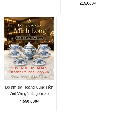
cát minh long
215.000₫
Bộ ấm trà Hoàng Cung Hồn
Việt Vàng 1.3L gốm sứ
Minh Long
4.550.000₫