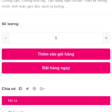
Chống cận, Chống mỏi tay, Tạo dáng ngồi chuẩn Thiết kế thông
minh, tính toán góc đọc sách lý tưởng,...
Số lượng:
-
+
Thêm vào giỏ hàng
Đặt hàng ngay
Chia sẻ:
Mô tả