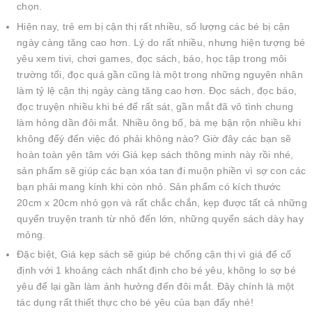
chọn.
Hiện nay, trẻ em bị cận thị rất nhiều, số lượng các bé bị cận
ngày càng tăng cao hơn. Lý do rất nhiều, nhưng hiện tượng bé
yêu xem tivi, chơi games, đọc sách, báo, học tập trong môi
trường tối, đọc quá gần cũng là một trong những nguyên nhân
làm tỷ lệ cận thị ngày càng tăng cao hơn. Đọc sách, đọc báo,
đọc truyện nhiều khi bé để rất sát, gần mắt đã vô tình chung
làm hỏng dần đôi mắt. Nhiều ông bố, bà mẹ bận rộn nhiều khi
không đểý đến việc đó phải không nào? Giờ đây các bạn sẽ
hoàn toàn yên tâm với Giá kẹp sách thông minh này rồi nhé,
sản phẩm sẽ giúp các bạn xóa tan đi muộn phiền vì sợ con các
bạn phải mang kính khi còn nhỏ. Sản phẩm có kích thước
20cm x 20cm nhỏ gọn và rất chắc chắn, kẹp được tất cả những
quyển truyện tranh từ nhỏ đến lớn, những quyển sách dày hay
mỏng.
Đặc biệt, Giá kẹp sách sẽ giúp bé chống cận thị vì giá để cố
định với 1 khoảng cách nhất định cho bé yêu, không lo sợ bé
yêu để lại gần làm ảnh hưởng đến đôi mắt. Đây chính là một
tác dụng rất thiết thực cho bé yêu của bạn đấy nhé!