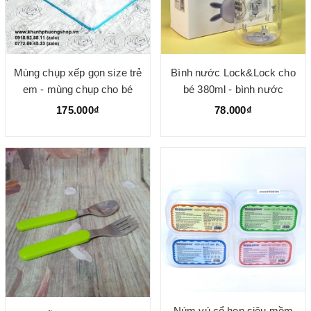
Mùng chụp xếp gọn size trẻ
Bình nước Lock&Lock cho
em - mùng chụp cho bé
bé 380ml - bình nước
80*130cm
lock&lock cho bé
175.000₫
78.000₫
Núm vú cổ hẹp siêu mềm