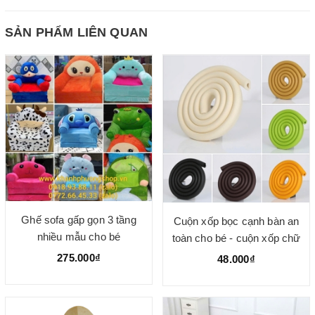
SẢN PHẨM LIÊN QUAN
Ghế sofa gấp gọn 3 tầng
Cuộn xốp bọc cạnh bàn an
nhiều mẫu cho bé
toàn cho bé - cuộn xốp chữ
U dài 2m
275.000₫
48.000₫