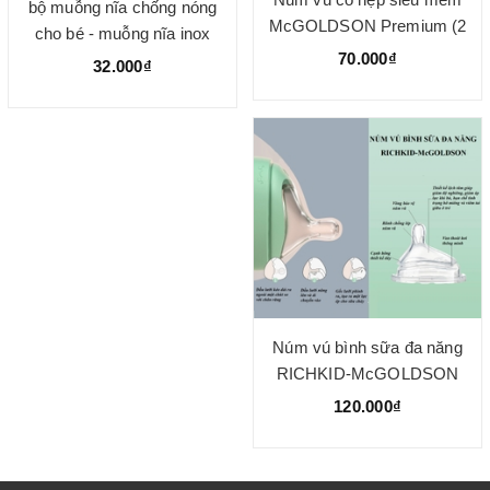
bộ muỗng nĩa chống nóng
McGOLDSON Premium (2
cho bé - muỗng nĩa inox
cái/hộp)
70.000₫
bộc nhựa
32.000₫
Núm vú bình sữa đa năng
RICHKID-McGOLDSON
(Hộp 2 cái)
120.000₫