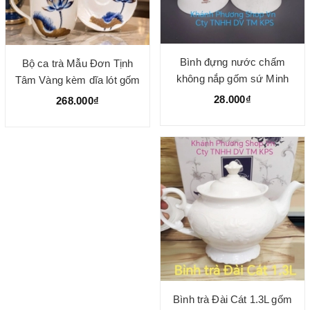
Bình đựng nước chấm
Bộ ca trà Mẫu Đơn Tịnh
không nắp gốm sứ Minh
Tâm Vàng kèm dĩa lót gốm
Long
sứ Minh Long
28.000₫
268.000₫
Bình trà Đài Cát 1.3L gốm