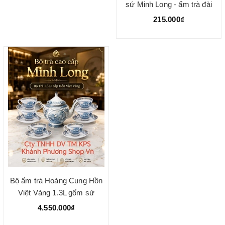
sứ Minh Long - ấm trà đài
cát minh long
215.000₫
Bộ ấm trà Hoàng Cung Hồn
Việt Vàng 1.3L gốm sứ
Minh Long
4.550.000₫