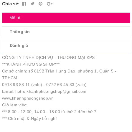
Chia sẻ:
Mô tả
Thông tin
Đánh giá
CÔNG TY TNHH DỊCH VỤ - THƯƠNG MẠI KPS
***KHÁNH PHƯƠNG SHOP***
Cơ sở chính: số 819B Trần Hưng Đạo, phường 1, Quận 5 -
TPHCM
0918.93.88.11 (zalo) - 0772.66.45.33 (zalo)
Email: hotro.khanhphuongshop@gmail.com
www.khanhphuongshop.vn
Giờ làm việc:
*** 8:00 - 12:00, 14:00 - 18:00 từ thứ 2 đến thứ 7
*** Chủ nhật & Ngày Lễ nghỉ