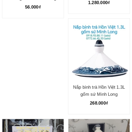
1.280.000₫
dĩa lòng sâu
56.000₫
Nắp bình trà Hồn Việt 1.3L
gốm sứ Minh Long
268.000₫