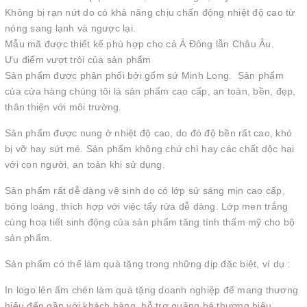
Không bị rạn nứt do có khả năng chịu chấn động nhiệt độ cao từ
nóng sang lạnh và ngược lại.
Mẫu mã được thiết kế phù hợp cho cả Á Đông lẫn Châu Âu.
Ưu điểm vượt trội của sản phẩm
Sản phẩm được phân phối bởi gốm sứ Minh Long. Sản phẩm
của cửa hàng chúng tôi là sản phẩm cao cấp, an toàn, bền, đẹp,
thân thiện với môi trường.
Sản phẩm được nung ở nhiệt độ cao, do đó độ bền rất cao, khó
bị vỡ hay sứt mẻ. Sản phẩm không chứ chì hay các chất dộc hại
với con người, an toàn khi sử dụng.
Sản phẩm rất dễ dàng vệ sinh do có lớp sứ sáng mịn cao cấp,
bóng loáng, thích hợp với việc tẩy rửa dễ dàng. Lớp men trắng
cùng hoạ tiết sinh động của sản phẩm tăng tính thẩm mỹ cho bộ
sản phẩm.
Sản phẩm có thể làm quà tặng trong những dịp đặc biệt, ví dụ :
In logo lên ấm chén làm quà tặng doanh nghiệp để mang thương
hiệu đến gần với khách hàng, hỗ trợ quảng bá thương hiệu.