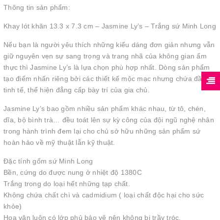
Thông tin sản phẩm:
Khay lót khăn 13.3 x 7.3 cm – Jasmine Ly’s – Trắng sứ Minh Long
Nếu bạn là người yêu thích những kiểu dáng đơn giản nhưng vẫn
giữ nguyên vẹn sự sang trọng và trang nhã của không gian ẩm
thực thì Jasmine Ly’s là lựa chọn phù hợp nhất. Dòng sản phẩm
tạo điểm nhấn riêng bởi các thiết kế mộc mạc nhưng chứa đầy sự
tinh tế, thể hiện đẳng cấp bày trí của gia chủ.
Jasmine Ly’s bao gồm nhiều sản phẩm khác nhau, từ tô, chén,
dĩa, bộ bình trà… đều toát lên sự kỳ công của đội ngũ nghệ nhân
trong hành trình đem lại cho chủ sở hữu những sản phẩm sứ
hoàn hảo về mỹ thuật lẫn kỹ thuật.
Đặc tính gốm sứ Minh Long
Bền, cứng do được nung ở nhiệt độ 1380C
Trắng trong do loại hết những tạp chất.
Không chứa chất chì và cadmidium ( loại chất độc hại cho sức
khỏe)
Hoa văn luôn có lớp phủ bảo vệ nên không bị trầy tróc.