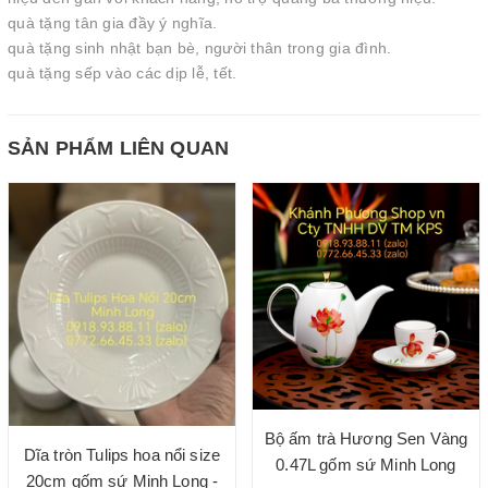
quà tặng tân gia đầy ý nghĩa.
quà tặng sinh nhật bạn bè, người thân trong gia đình.
quà tặng sếp vào các dịp lễ, tết.
SẢN PHẨM LIÊN QUAN
Bộ ấm trà Hương Sen Vàng
Dĩa tròn Tulips hoa nổi size
0.47L gốm sứ Minh Long
20cm gốm sứ Minh Long -