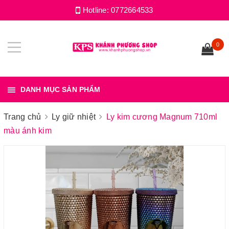
Hotline:
0772664533
0
DANH MỤC SẢN PHẨM
Trang chủ
Ly giữ nhiệt
Ly kim cương Magnum 710ml
màu ánh kim