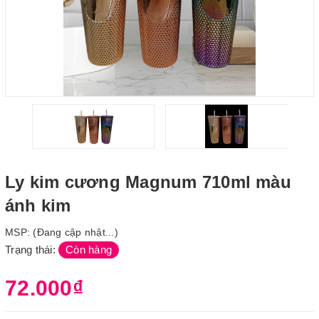
Ly kim cương Magnum 710ml màu
ánh kim
MSP:
(Đang cập nhật...)
Trạng thái:
Còn hàng
72.000₫