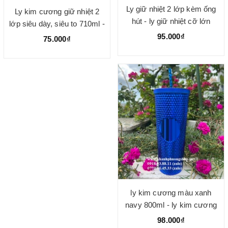
Ly giữ nhiệt 2 lớp kèm ống
Ly kim cương giữ nhiệt 2
hút - ly giữ nhiệt cỡ lớn
lớp siêu dày, siêu to 710ml -
710ml nhiều màu đẹp
ly kim cương
95.000₫
75.000₫
ly kim cương màu xanh
navy 800ml - ly kim cương
màu xanh coban
98.000₫