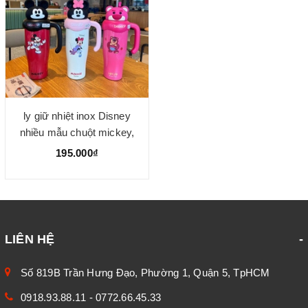
ly giữ nhiệt inox Disney
nhiều mẫu chuột mickey,
gấu dâu xinh xắn - ly giữ
195.000₫
nhiệt inox 304
LIÊN HỆ
Số 819B Trần Hưng Đạo, Phường 1, Quận 5, TpHCM
0918.93.88.11
-
0772.66.45.33