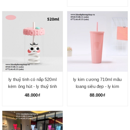
ly thuỷ tinh có nắp 520ml
ly kim cương 710ml mãu
kèm ông hút - ly thuỷ tinh
loang siêu đẹp - ly kim
ống hút
cương màu loang
48.000₫
88.000₫