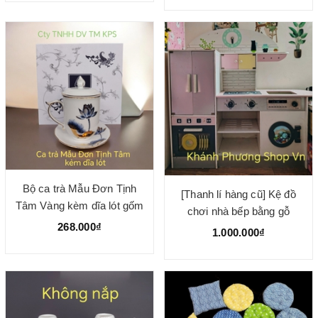
Bộ ca trà Mẫu Đơn Tịnh
[Thanh lí hàng cũ] Kệ đồ
Tâm Vàng kèm dĩa lót gốm
chơi nhà bếp bằng gỗ
sứ Minh Long
268.000₫
102x102x30cm
1.000.000₫