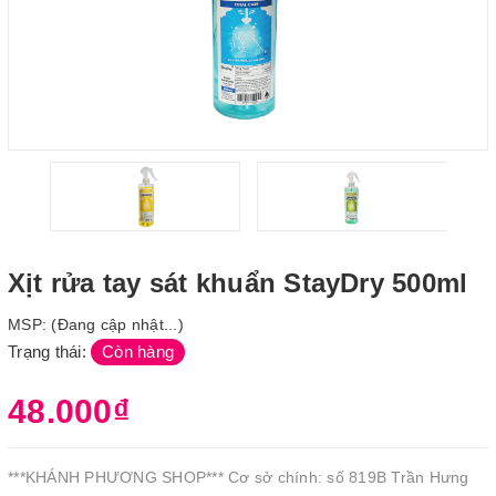
Xịt rửa tay sát khuẩn StayDry 500ml
MSP:
(Đang cập nhật...)
Trạng thái:
Còn hàng
48.000₫
***KHÁNH PHƯƠNG SHOP*** Cơ sở chính: số 819B Trần Hưng