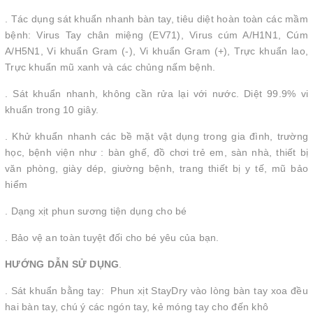
. Tác dụng sát khuẩn nhanh bàn tay, tiêu diệt hoàn toàn các mầm
bệnh: Virus Tay chân miệng (EV71), Virus cúm A/H1N1, Cúm
A/H5N1, Vi khuẩn Gram (-), Vi khuẩn Gram (+), Trực khuẩn lao,
Trực khuẩn mũ xanh và các chủng nấm bệnh.
. Sát khuẩn nhanh, không cần rửa lại với nước. Diệt 99.9% vi
khuẩn trong 10 giây.
. Khử khuẩn nhanh các bề mặt vật dụng trong gia đình, trường
học, bệnh viện như : bàn ghế, đồ chơi trẻ em, sàn nhà, thiết bị
văn phòng, giày dép, giường bệnh, trang thiết bị y tế, mũ bảo
hiểm
. Dạng xịt phun sương tiện dụng cho bé
. Bảo vệ an toàn tuyệt đối cho bé yêu của bạn.
HƯỚNG DẪN SỬ DỤNG
.
. Sát khuẩn bằng tay: Phun xịt StayDry vào lòng bàn tay xoa đều
hai bàn tay, chú ý các ngón tay, kẻ móng tay cho đến khô