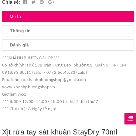
Chia sẻ:
Mô tả
Thông tin
Đánh giá
***KHÁNH PHƯƠNG SHOP***
Cơ sở chính: số 819B Trần Hưng Đạo, phường 1, Quận 5 - TPHCM
0918.93.88.11 (zalo) - 0772.66.45.33 (zalo)
Email: hotro.khanhphuongshop@gmail.com
www.khanhphuongshop.vn
Giờ làm việc:
*** 8:00 - 12:00, 14:00 - 18:00 từ thứ 2 đến thứ 7
*** Chủ nhật & Ngày Lễ nghỉ
Xịt rửa tay sát khuẩn StayDry 70ml