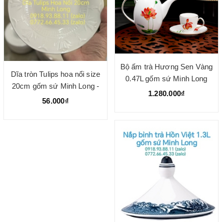
Bộ ấm trà Hương Sen Vàng
Dĩa tròn Tulips hoa nổi size
0.47L gốm sứ Minh Long
20cm gốm sứ Minh Long -
1.280.000₫
dĩa lòng sâu
56.000₫