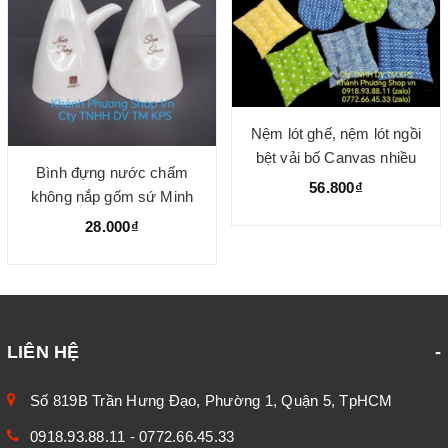
Nệm lót ghế, nệm lót ngồi
bệt vải bố Canvas nhiều
Bình đựng nước chấm
size, nhiều mẫu
56.800₫
không nắp gốm sứ Minh
Long
28.000₫
LIÊN HỆ
Số 819B Trần Hưng Đạo, Phường 1, Quận 5, TpHCM
0918.93.88.11
-
0772.66.45.33